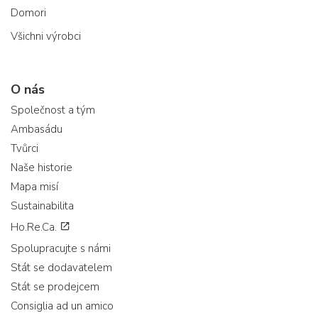
Domori
Všichni výrobci
O nás
Společnost a tým
Ambasádu
Tvůrci
Naše historie
Mapa misí
Sustainabilita
Ho.Re.Ca.
Spolupracujte s námi
Stát se dodavatelem
Stát se prodejcem
Consiglia ad un amico