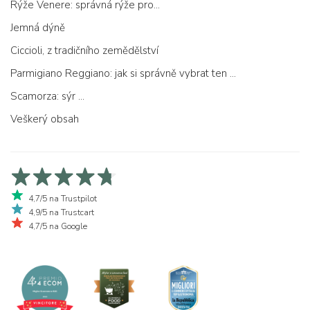
Rýže Venere: správná rýže pro...
Jemná dýně
Ciccioli, z tradičního zemědělství
Parmigiano Reggiano: jak si správně vybrat ten pravý
Scamorza: sýr ...
Veškerý obsah
4,7/5 na Trustpilot
4,9/5 na Trustcart
4,7/5 na Google