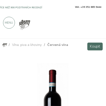
WA: +39 351 865 9444
VÍCE NEŽ 900 POZITIVNÍCH RECENZÍ
MENU
/
Vína, piva a lihoviny
/
Červená vína
Barbera d'Alba DOC Magnum - Cravanzola
Koupit
Koupit