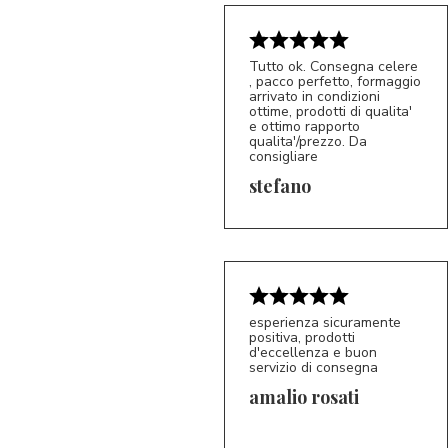
Tutto ok. Consegna celere
, pacco perfetto, formaggio
arrivato in condizioni
ottime, prodotti di qualita'
e ottimo rapporto
qualita'/prezzo. Da
consigliare
5/5
S*
stefano
esperienza sicuramente
positiva, prodotti
d'eccellenza e buon
servizio di consegna
amalio rosati
5/5
AR