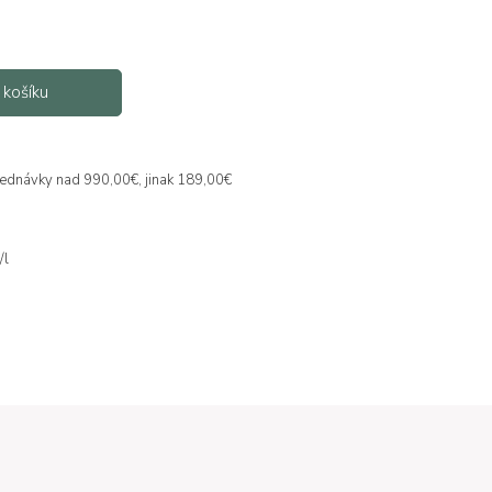
 košíku
jednávky nad 990,00€, jinak 189,00€
/l