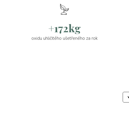
+172kg
oxidu uhličitého ušetřeného za rok