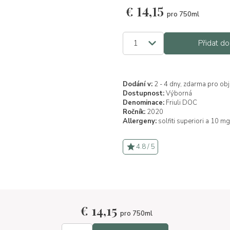
€
14,15
pro 750ml
Přidat do
Dodání v:
2 - 4 dny, zdarma pro ob
Dostupnost:
Výborná
Denominace:
Friuli DOC
Ročník:
2020
Allergeny:
solfiti superiori a 10 mg
4.8 / 5
€
14,15
pro 750ml