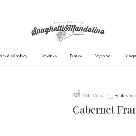
Ů
pické výrobky
Novinky
Dárky
Výrobci
Maga
Villa Vitas
Friuli-Vene
Cabernet Fran