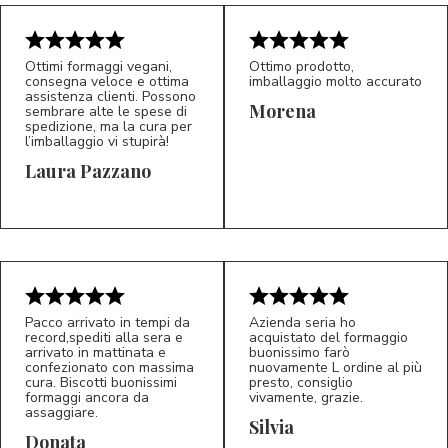
Ottimi formaggi vegani,
Ottimo prodotto,
consegna veloce e ottima
imballaggio molto accurato
assistenza clienti. Possono
Morena
sembrare alte le spese di
spedizione, ma la cura per
l’imballaggio vi stupirà!
Laura Pazzano
5/5
5/5
LP
M*
Pacco arrivato in tempi da
Azienda seria ho
record,spediti alla sera e
acquistato del formaggio
arrivato in mattinata e
buonissimo farò
confezionato con massima
nuovamente L ordine al più
cura. Biscotti buonissimi
presto, consiglio
formaggi ancora da
vivamente, grazie.
assaggiare.
Silvia
5/5
5/5
D*
S*
Donata