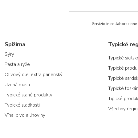
Servizio in collaborazione
Spižírna
Typické reg
Sýry
Typické sicils
Pasta a rýže
Typické produ
Olivový olej extra panenský
Typické sards
Uzená masa
Typické toská
Typické slané produkty
Tipické produ
Typické sladkosti
Všechny regi
Vína, pivo a lihoviny