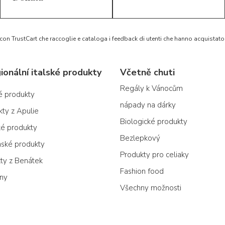
 con TrustCart che raccoglie e cataloga i feedback di utenti che hanno acquista
ionální italské produkty
Včetně chuti
Regály k Vánocům
ké produkty
nápady na dárky
kty z Apulie
Biologické produkty
ké produkty
Bezlepkový
nské produkty
Produkty pro celiaky
kty z Benátek
Fashion food
ony
Všechny možnosti