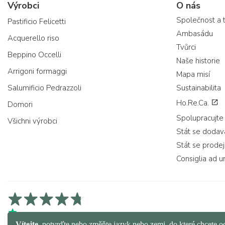
Výrobci
O nás
Společnost a 
Pastificio Felicetti
Ambasádu
Acquerello riso
Tvůrci
Beppino Occelli
Naše historie
Arrigoni formaggi
Mapa misí
Salumificio Pedrazzoli
Sustainabilita
Ho.Re.Ca.
Domori
Spolupracujte
Všichni výrobci
Stát se doda
Stát se prode
Consiglia ad u
4,7/5 na Trustpilot
4,9/5 na Trustcart