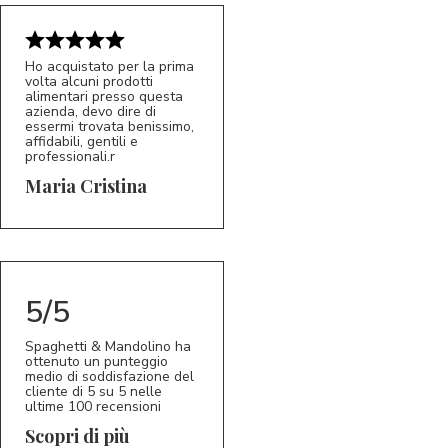
Ho acquistato per la prima
volta alcuni prodotti
alimentari presso questa
azienda, devo dire di
essermi trovata benissimo,
affidabili, gentili e
professionali.r
5/5
MC
Maria Cristina
5/5
Spaghetti & Mandolino ha
ottenuto un punteggio
medio di soddisfazione del
cliente di 5 su 5 nelle
ultime 100 recensioni
Scopri di più