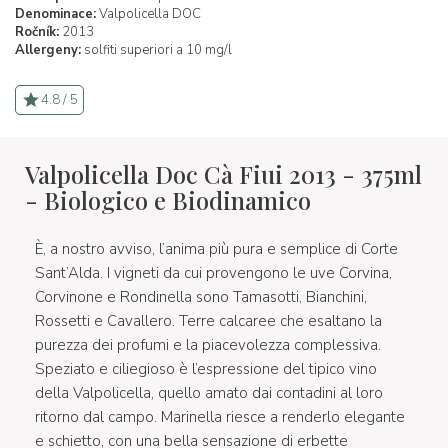
Denominace:
Valpolicella DOC
Ročník:
2013
Allergeny:
solfiti superiori a 10 mg/l
4.8 / 5
Valpolicella Doc Cà Fiui 2013 - 375ml
- Biologico e Biodinamico
È, a nostro avviso, l’anima più pura e semplice di Corte
Sant’Alda. I vigneti da cui provengono le uve Corvina,
Corvinone e Rondinella sono Tamasotti, Bianchini,
Rossetti e Cavallero. Terre calcaree che esaltano la
purezza dei profumi e la piacevolezza complessiva.
Speziato e ciliegioso è l’espressione del tipico vino
della Valpolicella, quello amato dai contadini al loro
ritorno dal campo. Marinella riesce a renderlo elegante
e schietto, con una bella sensazione di erbette