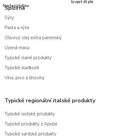
Scopri di più
Maria Cristina
Spižírna
Sýry
Pasta a rýže
Olivový olej extra panenský
Uzená masa
Typické slané produkty
Typické sladkosti
Vína, pivo a lihoviny
Typické regionální italské produkty
Typické sicilské produkty
Typické produkty z Apulie
Typické sardské produkty