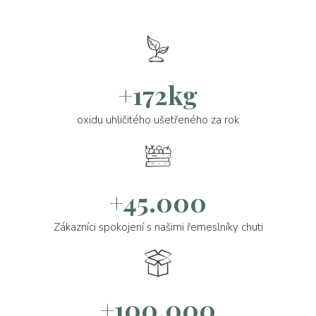
+172kg
oxidu uhličitého ušetřeného za rok
+45.000
Zákazníci spokojení s našimi řemeslníky chuti
+100.000