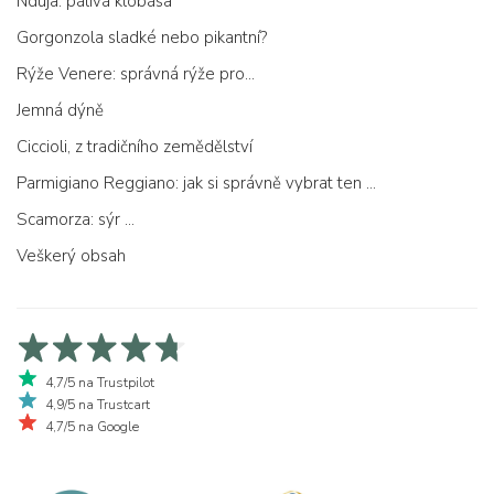
Nduja: pálivá klobása
Gorgonzola sladké nebo pikantní?
Rýže Venere: správná rýže pro...
Jemná dýně
Ciccioli, z tradičního zemědělství
Parmigiano Reggiano: jak si správně vybrat ten pravý
Scamorza: sýr ...
Veškerý obsah
4,7/5 na Trustpilot
4,9/5 na Trustcart
4,7/5 na Google