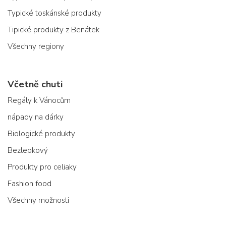
Typické toskánské produkty
Tipické produkty z Benátek
Všechny regiony
Včetně chuti
Regály k Vánocům
nápady na dárky
Biologické produkty
Bezlepkový
Produkty pro celiaky
Fashion food
Všechny možnosti