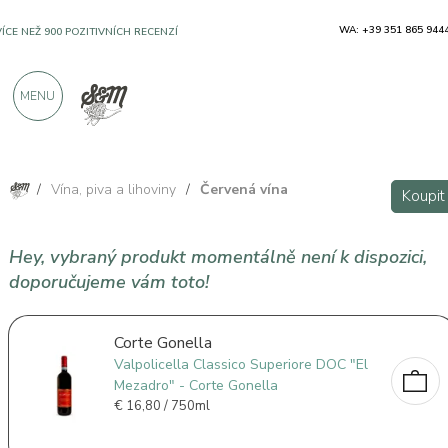
WA: +39 351 865 944
VÍCE NEŽ 900 POZITIVNÍCH RECENZÍ
MENU
/
Vína, piva a lihoviny
/
Červená vína
Koupit
Hey, vybraný produkt momentálně není k dispozici,
doporučujeme vám toto!
Corte Gonella
Valpolicella Classico Superiore DOC "El
Mezadro" - Corte Gonella
€
16,80 / 750ml