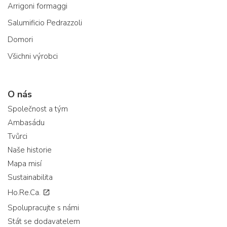
Arrigoni formaggi
Salumificio Pedrazzoli
Domori
Všichni výrobci
O nás
Společnost a tým
Ambasádu
Tvůrci
Naše historie
Mapa misí
Sustainabilita
Ho.Re.Ca.
Spolupracujte s námi
Stát se dodavatelem