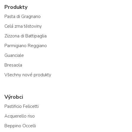
Produkty
Pasta di Gragnano
Celá zrna těstoviny
Zizzona di Battipaglia
Parmigiano Reggiano
Guanciale
Bresaola
Všechny nové produkty
Výrobci
Pastificio Felicetti
Acquerello riso
Beppino Occelli