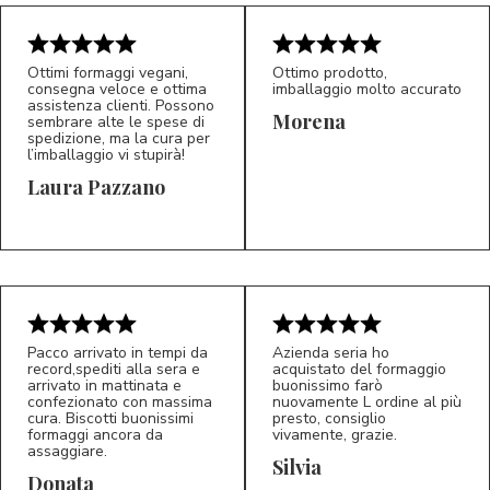
Ottimi formaggi vegani,
Ottimo prodotto,
consegna veloce e ottima
imballaggio molto accurato
assistenza clienti. Possono
Morena
sembrare alte le spese di
spedizione, ma la cura per
l’imballaggio vi stupirà!
Laura Pazzano
5/5
5/5
LP
M*
Pacco arrivato in tempi da
Azienda seria ho
record,spediti alla sera e
acquistato del formaggio
arrivato in mattinata e
buonissimo farò
confezionato con massima
nuovamente L ordine al più
cura. Biscotti buonissimi
presto, consiglio
formaggi ancora da
vivamente, grazie.
assaggiare.
Silvia
5/5
5/5
D*
S*
Donata