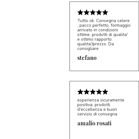
Tutto ok. Consegna celere
, pacco perfetto, formaggio
arrivato in condizioni
ottime, prodotti di qualita'
e ottimo rapporto
qualita'/prezzo. Da
consigliare
5/5
S*
stefano
esperienza sicuramente
positiva, prodotti
d'eccellenza e buon
servizio di consegna
amalio rosati
5/5
AR