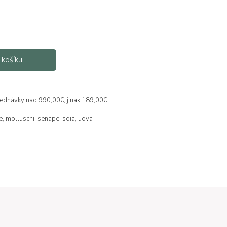
 košíku
jednávky nad 990,00€, jinak 189,00€
e,
molluschi,
senape,
soia,
uova