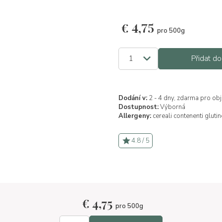
€
4,75
pro 500g
Přidat do
Dodání v:
2 - 4 dny, zdarma pro ob
Dostupnost:
Výborná
Allergeny:
cereali contenenti glutin
4.8 / 5
€
4,75
pro 500g