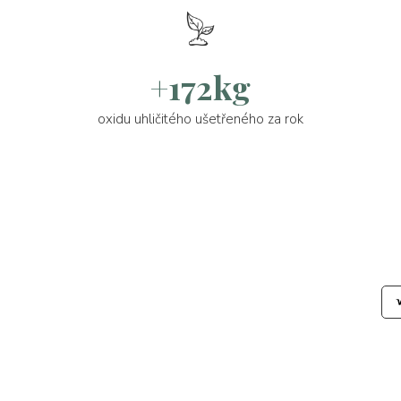
+172kg
oxidu uhličitého ušetřeného za rok