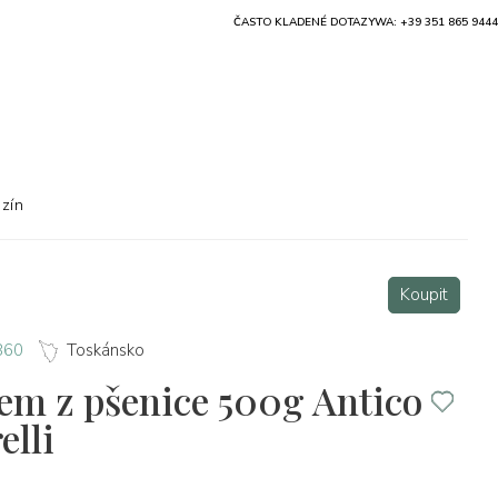
ČASTO KLADENÉ DOTAZY
WA: +39 351 865 9444
zín
Koupit
1860
Toskánsko
čem z pšenice 500g Antico
elli