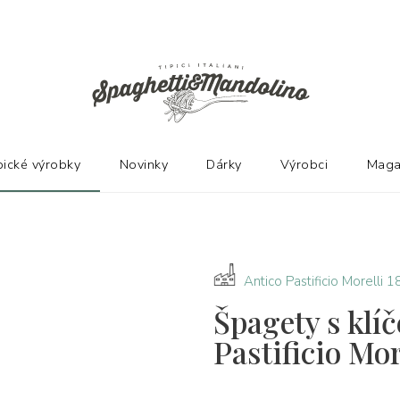
Ů
pické výrobky
Novinky
Dárky
Výrobci
Maga
Antico Pastificio Morelli 
Špagety s klí
Pastificio Mor