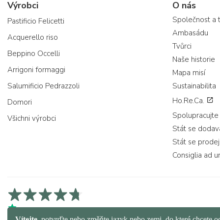
Výrobci
O nás
Společnost a 
Pastificio Felicetti
Ambasádu
Acquerello riso
Tvůrci
Beppino Occelli
Naše historie
Arrigoni formaggi
Mapa misí
Salumificio Pedrazzoli
Sustainabilita
Ho.Re.Ca.
Domori
Spolupracujte
Všichni výrobci
Stát se doda
Stát se prode
Consiglia ad u
4,7/5 na Trustpilot
4,9/5 na Trustcart