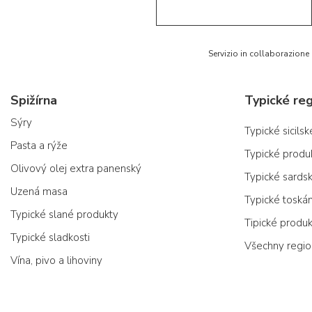
Servizio in collaborazione
Spižírna
Typické reg
Sýry
Typické sicils
Pasta a rýže
Typické produ
Olivový olej extra panenský
Typické sards
Uzená masa
Typické toská
Typické slané produkty
Tipické produ
Typické sladkosti
Všechny regi
Vína, pivo a lihoviny