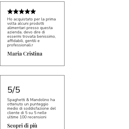
Ho acquistato per la prima
volta alcuni prodotti
alimentari presso questa
azienda, devo dire di
essermi trovata benissimo,
affidabili, gentili e
professionali.r
5/5
MC
Maria Cristina
5/5
Spaghetti & Mandolino ha
ottenuto un punteggio
medio di soddisfazione del
cliente di 5 su 5 nelle
ultime 100 recensioni
Scopri di più