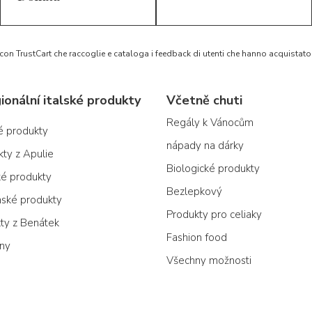
 con TrustCart che raccoglie e cataloga i feedback di utenti che hanno acquista
ionální italské produkty
Včetně chuti
Regály k Vánocům
ké produkty
nápady na dárky
kty z Apulie
Biologické produkty
ké produkty
Bezlepkový
nské produkty
Produkty pro celiaky
kty z Benátek
Fashion food
ony
Všechny možnosti