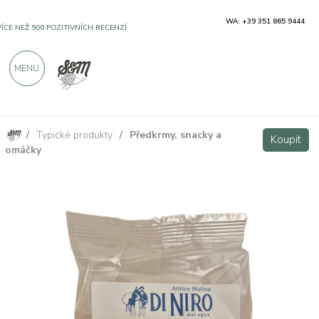
WA: +39 351 865 9444
VÍCE NEŽ 900 POZITIVNÍCH RECENZÍ
MENU
/
Typické produkty
/
Předkrmy, snacky a
Chips grano Senatore Cappelli 50g Antico Mulino di Niro
Koupit
Koupit
omáčky