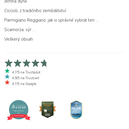
Jemná dýně
Ciccioli, z tradičního zemědělství
Parmigiano Reggiano: jak si správně vybrat ten pravý
Scamorza: sýr ...
Veškerý obsah
4,7/5 na Trustpilot
4,9/5 na Trustcart
4,7/5 na Google