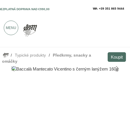
WA: +39 351 865 9444
BEZPLATNÁ DOPRAVA NAD €990,00
SOLO PRODUKTY OD VYNIKAJÍCÍCH
MENU
VÝROBCŮ
VÍCE NEŽ 900 POZITIVNÍCH RECENZÍ
/
Typické produkty
/
Předkrmy, snacky a
Baccalà Mantecato Vicentino s černým lanýžem 160g
Koupit
Koupit
omáčky