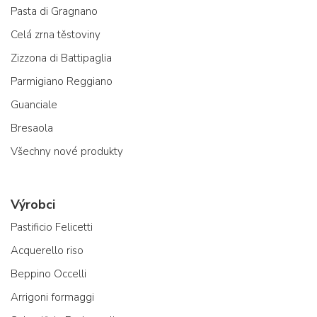
Pasta di Gragnano
Celá zrna těstoviny
Zizzona di Battipaglia
Parmigiano Reggiano
Guanciale
Bresaola
Všechny nové produkty
Výrobci
Pastificio Felicetti
Acquerello riso
Beppino Occelli
Arrigoni formaggi