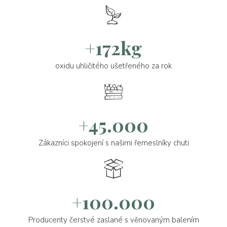
+172kg
oxidu uhličitého ušetřeného za rok
+45.000
Zákazníci spokojení s našimi řemeslníky chuti
+100.000
Producenty čerstvé zaslané s věnovaným balením