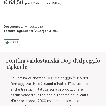
€
68,50
pro 1/4 di forma 2,250 kg
Dostupnost:
non dostupné
Tabulka ingrediencí
/
Allergeny:
latte
4.8 / 5
Fontina valdostanská Dop d'Alpeggio
1/4 koule
La Fontina valdostana DOP d'alpeggio è uno dei
formaggi vaccini
più buoni d'Italia
. E' purtroppo,
anche tra i più imitati. La zona di produzione è
esclusivamente la regione autonoma della
Valle
d’Aosta
, sopra i 2000 metri, su pascoli ricchi di