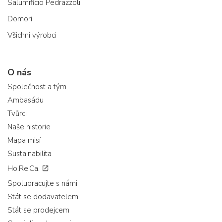
Salumificio Pedrazzoli
Domori
Všichni výrobci
O nás
Společnost a tým
Ambasádu
Tvůrci
Naše historie
Mapa misí
Sustainabilita
Ho.Re.Ca.
Spolupracujte s námi
Stát se dodavatelem
Stát se prodejcem