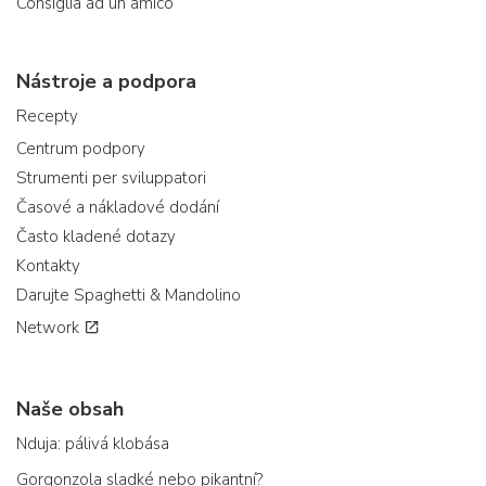
Consiglia ad un amico
Nástroje a podpora
Recepty
Centrum podpory
Strumenti per sviluppatori
Časové a nákladové dodání
Často kladené dotazy
Kontakty
Darujte Spaghetti & Mandolino
Network
Naše obsah
Nduja: pálivá klobása
Gorgonzola sladké nebo pikantní?