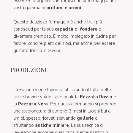
essenze foraggere che forniscono al formaggio una
vasta gamma di
profumi e aromi
.
Questo delizioso formaggio è anche tra i più
conosciuti per la sua
capacità di fondere
e
diventare cremoso. È molto impiegato in cucina per
farcire, condire piatti deliziosi, ma anche per essere
gustato fresco in tavola.
PRODUZIONE
La Fontina viene lavorata utilizzando il latte delle
razze bovine valdostane quali: la
Pezzata Rossa
e
la
Pezzata Nera
. Per questo formaggio si prevede
una stagionatura di almeno 3 mesi in luoghi bui e
umidi, spesso ricavati scavando
gallerie
o
sfruttando
antiche miniere
. La sua tecnica di
lavorazione assorbe quasi totalmente il lattosio,