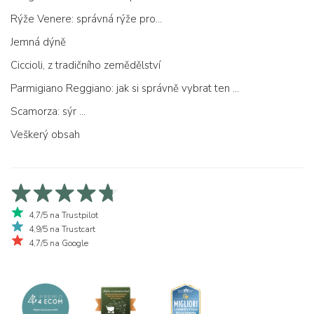
Rýže Venere: správná rýže pro...
Jemná dýně
Ciccioli, z tradičního zemědělství
Parmigiano Reggiano: jak si správně vybrat ten pravý
Scamorza: sýr ...
Veškerý obsah
4,7/5 na Trustpilot
4,9/5 na Trustcart
4,7/5 na Google