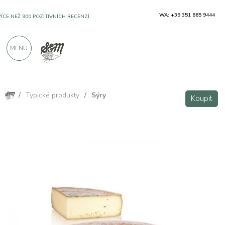
WA: +39 351 865 9444
VÍCE NEŽ 900 POZITIVNÍCH RECENZÍ
MENU
/
Typické produkty
/
Sýry
Koupit