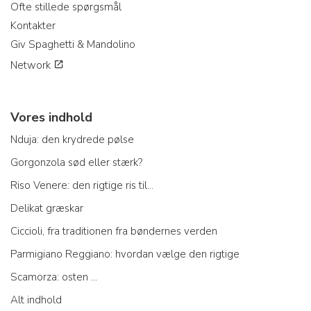
Ofte stillede spørgsmål
Kontakter
Giv Spaghetti & Mandolino
Network
Vores indhold
Nduja: den krydrede pølse
Gorgonzola sød eller stærk?
Riso Venere: den rigtige ris til...
Delikat græskar
Ciccioli, fra traditionen fra bøndernes verden
Parmigiano Reggiano: hvordan vælge den rigtige
Scamorza: osten ...
Alt indhold