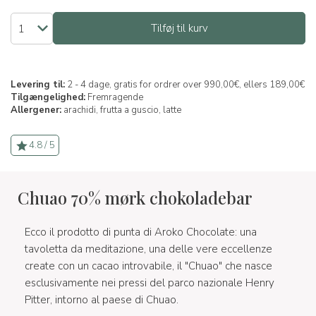
Tilføj til kurv
Levering til:
2 - 4 dage, gratis for ordrer over 990,00€, ellers 189,00€
Tilgængelighed:
Fremragende
Allergener:
arachidi,
frutta a guscio,
latte
4.8 / 5
Chuao 70% mørk chokoladebar
Ecco il prodotto di punta di Aroko Chocolate: una
tavoletta da meditazione, una delle vere eccellenze
create con un cacao introvabile, il "Chuao" che nasce
esclusivamente nei pressi del parco nazionale Henry
Pitter, intorno al paese di Chuao.