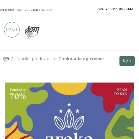
WA: +39 351 865 9444
OVER 900 POSITIVE ANMELDELSER
MENU
/
Typiske produkter
/
Chokolade og cremer
Chuao 70% mørk chokoladebar
Køb
Køb