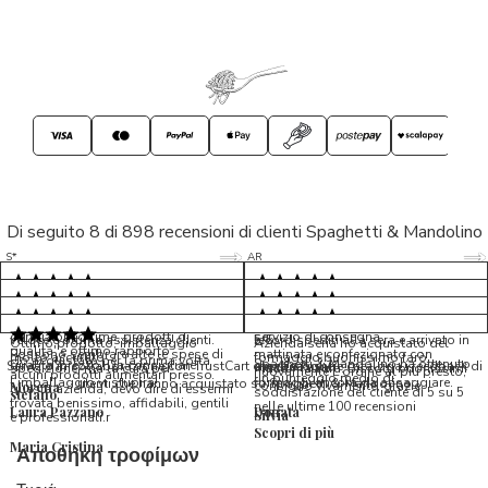
Di seguito 8 di 898 recensioni di clienti Spaghetti & Mandolino
5/5
5/5
S*
AR
5/5
5/5
LP
D*
5/5
5/5
M*
S*
5/5
Tutto ok. Consegna celere , pacco
esperienza sicuramente positiva,
MC
perfetto, formaggio arrivato in
prodotti d'eccellenza e buon
Ottimi formaggi vegani, consegna
Pacco arrivato in tempi da
condizioni ottime, prodotti di
servizio di consegna
veloce e ottima assistenza clienti.
record,spediti alla sera e arrivato in
5/5
Ottimo prodotto, imballaggio
Azienda seria ho acquistato del
qualita' e ottimo rapporto
Possono sembrare alte le spese di
mattinata e confezionato con
molto accurato
formaggio buonissimo farò
Ho acquistato per la prima volta
Spaghetti & Mandolino ha ottenuto
qualita'/prezzo. Da consigliare
Servizio in collaborazione con TrustCart che raccoglie e cataloga i feedback di
amalio rosati
spedizione, ma la cura per
massima cura. Biscotti buonissimi
nuovamente L ordine al più presto,
alcuni prodotti alimentari presso
un punteggio medio di
l’imballaggio vi stupirà!
formaggi ancora da assaggiare.
utenti che hanno acquistato su Spaghetti & Mandolino
consiglio vivamente, grazie.
Morena
questa azienda, devo dire di essermi
soddisfazione del cliente di 5 su 5
stefano
trovata benissimo, affidabili, gentili
nelle ultime 100 recensioni
Laura Pazzano
Donata
Silvia
e professionali.r
Scopri di più
Maria Cristina
Αποθήκη τροφίμων