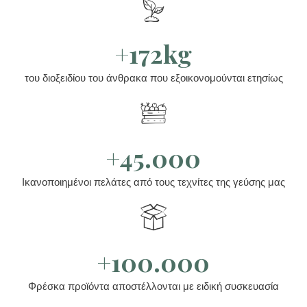
+172kg
του διοξειδίου του άνθρακα που εξοικονομούνται ετησίως
+45.000
Ικανοποιημένοι πελάτες από τους τεχνίτες της γεύσης μας
+100.000
Φρέσκα προϊόντα αποστέλλονται με ειδική συσκευασία