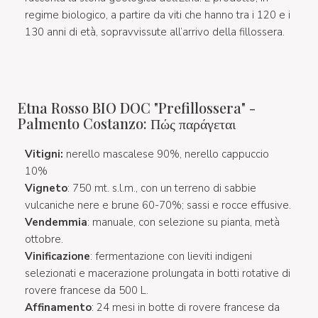
regime biologico, a partire da viti che hanno tra i 120 e i
130 anni di età, sopravvissute all’arrivo della fillossera.
Etna Rosso BIO DOC "Prefillossera" -
Palmento Costanzo: Πώς παράγεται
Vitigni:
nerello mascalese 90%, nerello cappuccio
10%
Vigneto
:
750 mt. s.l.m., con un terreno di sabbie
vulcaniche nere e brune 60-70%; sassi e rocce effusive.
Vendemmia
: manuale, con selezione su pianta, metà
ottobre.
Vinificazione
: fermentazione con lieviti indigeni
selezionati e macerazione prolungata in botti rotative di
rovere francese da 500 L.
Affinamento
: 24 mesi in botte di rovere francese da