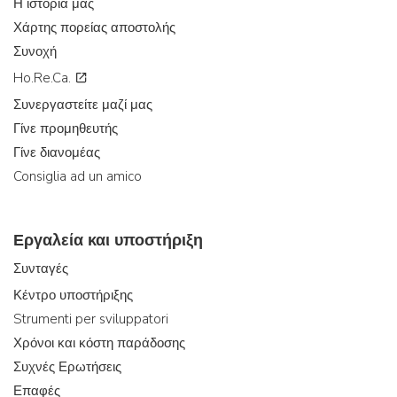
Η ιστορία μας
Χάρτης πορείας αποστολής
Συνοχή
Ho.Re.Ca.
Συνεργαστείτε μαζί μας
Γίνε προμηθευτής
Γίνε διανομέας
Consiglia ad un amico
Εργαλεία και υποστήριξη
Συνταγές
Κέντρο υποστήριξης
Strumenti per sviluppatori
Χρόνοι και κόστη παράδοσης
Συχνές Ερωτήσεις
Επαφές