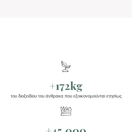
+172kg
του διοξειδίου του άνθρακα που εξοικονομούνται ετησίως
+45.000