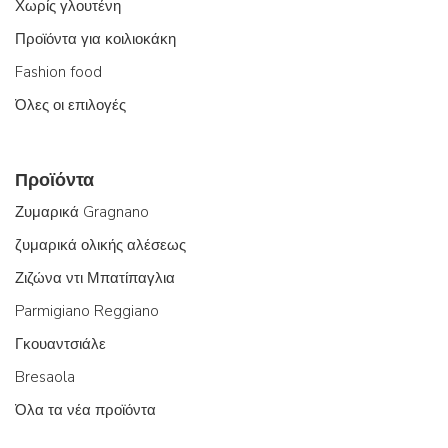
Χωρίς γλουτένη
Προϊόντα για κοιλιοκάκη
Fashion food
Όλες οι επιλογές
Προϊόντα
Ζυμαρικά Gragnano
ζυμαρικά ολικής αλέσεως
Ζιζώνα ντι Μπατίπαγλια
Parmigiano Reggiano
Γκουαντσιάλε
Bresaola
Όλα τα νέα προϊόντα