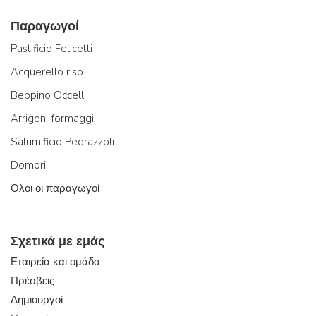
Παραγωγοί
Pastificio Felicetti
Acquerello riso
Beppino Occelli
Arrigoni formaggi
Salumificio Pedrazzoli
Domori
Όλοι οι παραγωγοί
Σχετικά με εμάς
Εταιρεία και ομάδα
Πρέσβεις
Δημιουργοί