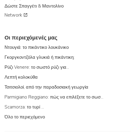
Δώστε Σπαγγέτι & Μαντολίνο
Network
Οι περιεχόμενές μας
Ντουγιά: το πικάντικο λουκάνικο
Γκοργκοντζόλα γλυκιά ή πικάντικη;
Ρύζι Venere: το σωστό ρύζι για...
Λεπτή κολοκύθα
Τσιτσιολοί, από την παραδοσιακή γεωργία
Parmigiano Reggiano: πώς να επιλέξετε το σωστό
Scamorza: το τυρί ...
Όλο το περιεχόμενο