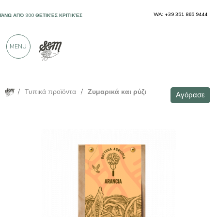
WA: +39 351 865 9444
ΠΆΝΩ ΑΠΌ 900 ΘΕΤΙΚΈΣ ΚΡΙΤΙΚΈΣ
MENU
/
Τυπικά προϊόντα
/
Ζυμαρικά και ρύζι
Αγόρασε