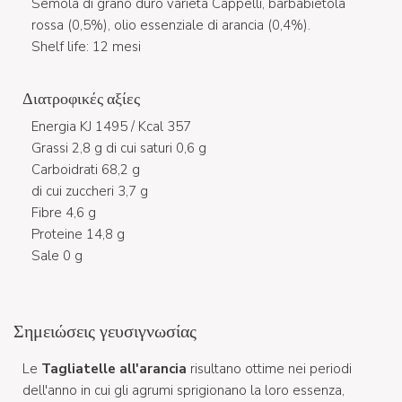
Semola di grano duro varietà Cappelli, barbabietola
rossa (0,5%), olio essenziale di arancia (0,4%).
Shelf life: 12 mesi
Διατροφικές αξίες
Energia KJ 1495 / Kcal 357
Grassi 2,8 g di cui saturi 0,6 g
Carboidrati 68,2 g
di cui zuccheri 3,7 g
Fibre 4,6 g
Proteine 14,8 g
Sale 0 g
Σημειώσεις γευσιγνωσίας
Le
Tagliatelle all'arancia
risultano ottime nei periodi
dell'anno in cui gli agrumi sprigionano la loro essenza,