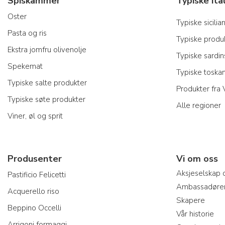
Spiskammer
Oster
Typiske sicili
Pasta og ris
Typiske produk
Ekstra jomfru olivenolje
Typiske sardi
Spekemat
Typiske toska
Typiske salte produkter
Produkter fra
Typiske søte produkter
Alle regioner
Viner, øl og sprit
Produsenter
Vi om oss
Aksjeselskap 
Pastificio Felicetti
Ambassadøre
Acquerello riso
Skapere
Beppino Occelli
Vår historie
Arrigoni formaggi