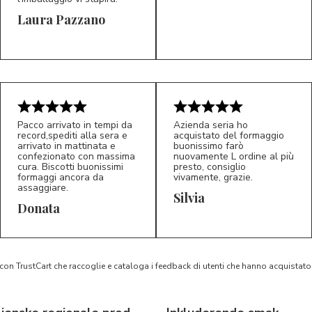
Laura Pazzano
5/5
5/5
LP
M*
Pacco arrivato in tempi da
Azienda seria ho
record,spediti alla sera e
acquistato del formaggio
arrivato in mattinata e
buonissimo farò
confezionato con massima
nuovamente L ordine al più
cura. Biscotti buonissimi
presto, consiglio
formaggi ancora da
vivamente, grazie.
assaggiare.
Silvia
5/5
5/5
D*
S*
Donata
 con TrustCart che raccoglie e cataloga i feedback di utenti che hanno acquista