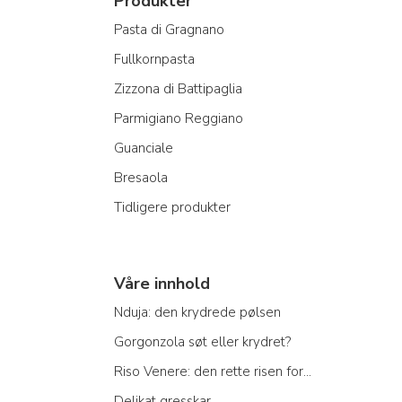
Produkter
Pasta di Gragnano
Fullkornpasta
Zizzona di Battipaglia
Parmigiano Reggiano
Guanciale
Bresaola
Tidligere produkter
Våre innhold
Nduja: den krydrede pølsen
Gorgonzola søt eller krydret?
Riso Venere: den rette risen for...
Delikat gresskar