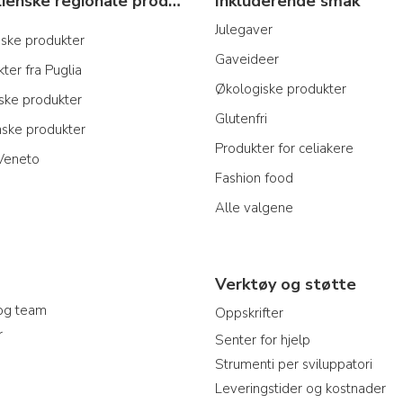
Typiske italienske regionale produkter
Inkluderende smak
Julegaver
anske produkter
Gaveideer
ter fra Puglia
Økologiske produkter
nske produkter
Glutenfri
nske produkter
Produkter for celiakere
 Veneto
Fashion food
Alle valgene
Verktøy og støtte
og team
Oppskrifter
r
Senter for hjelp
Strumenti per sviluppatori
Leveringstider og kostnader