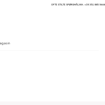
OFTE STILTE SPØRSMÅL
WA: +39 351 865 9444
agasin