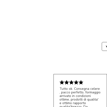
Tutto ok. Consegna celere
, pacco perfetto, formaggio
arrivato in condizioni
ottime, prodotti di qualita'
e ottimo rapporto
qualita'/prezzo. Da