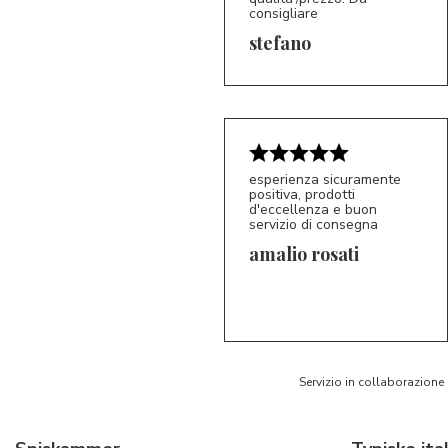
consigliare
5/5
S*
stefano
esperienza sicuramente
positiva, prodotti
d'eccellenza e buon
servizio di consegna
amalio rosati
5/5
AR
Servizio in collaborazione