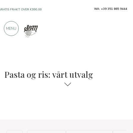
WA: +39 351 865 9444
GRATIS FRAKT OVER €990,00
KUN PRODUKTER FRA FREMRAGENDE
MENU
PRODUSENTER
OVER 900 POSITIVE ANMELDELSER
Pasta og ris: vårt utvalg