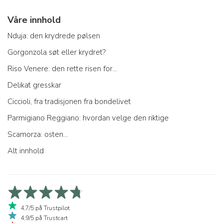
Våre innhold
Nduja: den krydrede pølsen
Gorgonzola søt eller krydret?
Riso Venere: den rette risen for...
Delikat gresskar
Ciccioli, fra tradisjonen fra bondelivet
Parmigiano Reggiano: hvordan velge den riktige
Scamorza: osten...
Alt innhold
4,7/5 på Trustpilot
4,9/5 på Trustcart