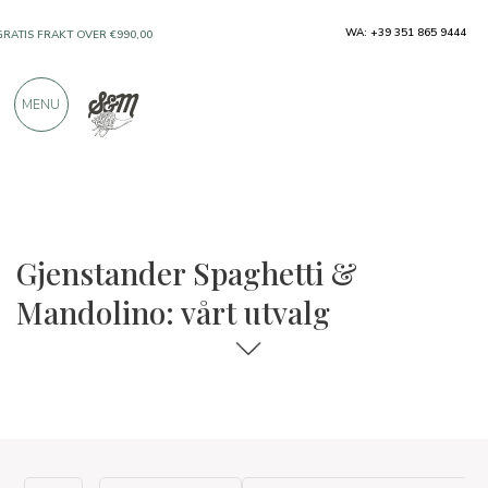
WA: +39 351 865 9444
GRATIS FRAKT OVER €990,00
KUN PRODUKTER FRA FREMRAGENDE
MENU
PRODUSENTER
OVER 900 POSITIVE ANMELDELSER
Gjenstander Spaghetti &
Mandolino: vårt utvalg