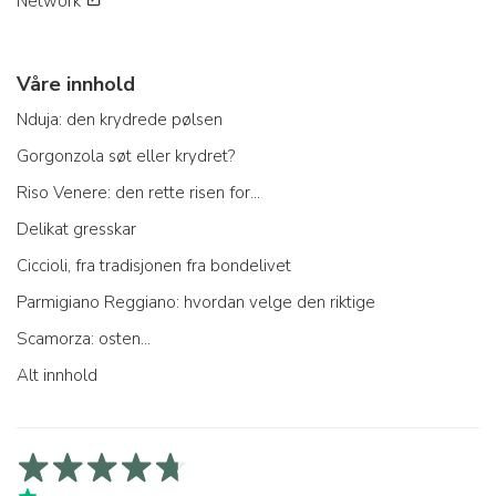
Network
Våre innhold
Nduja: den krydrede pølsen
Gorgonzola søt eller krydret?
Riso Venere: den rette risen for...
Delikat gresskar
Ciccioli, fra tradisjonen fra bondelivet
Parmigiano Reggiano: hvordan velge den riktige
Scamorza: osten...
Alt innhold