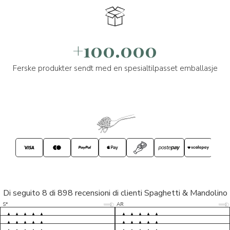
+100.000
Ferske produkter sendt med en spesialtilpasset emballasje
Di seguito 8 di 898 recensioni di clienti Spaghetti & Mandolino
5/5
5/5
S*
AR
5/5
5/5
LP
D*
5/5
5/5
M*
S*
5/5
Tutto ok. Consegna celere , pacco
esperienza sicuramente positiva,
MC