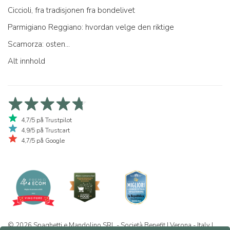
Ciccioli, fra tradisjonen fra bondelivet
Parmigiano Reggiano: hvordan velge den riktige
Scamorza: osten...
Alt innhold
4,7/5 på Trustpilot
4,9/5 på Trustcart
4,7/5 på Google
© 2026 Spaghetti e Mandolino SRL - Società Benefit | Verona - Italy |