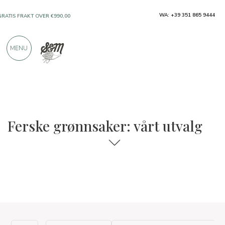
WA: +39 351 865 9444
GRATIS FRAKT OVER €990,00
KUN PRODUKTER FRA FREMRAGENDE
MENU
PRODUSENTER
OVER 900 POSITIVE ANMELDELSER
Ferske grønnsaker: vårt utvalg