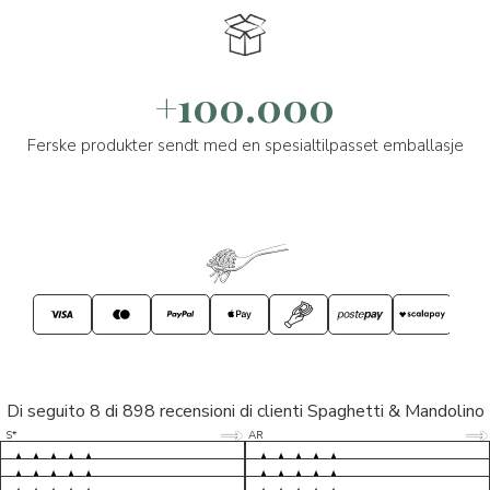
+100.000
Ferske produkter sendt med en spesialtilpasset emballasje
Di seguito 8 di 898 recensioni di clienti Spaghetti & Mandolino
5/5
5/5
S*
AR
5/5
5/5
LP
D*
5/5
5/5
M*
S*
5/5
Tutto ok. Consegna celere , pacco
esperienza sicuramente positiva,
MC