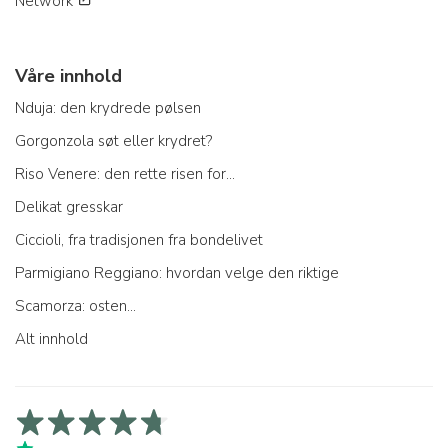
Network
Våre innhold
Nduja: den krydrede pølsen
Gorgonzola søt eller krydret?
Riso Venere: den rette risen for...
Delikat gresskar
Ciccioli, fra tradisjonen fra bondelivet
Parmigiano Reggiano: hvordan velge den riktige
Scamorza: osten...
Alt innhold