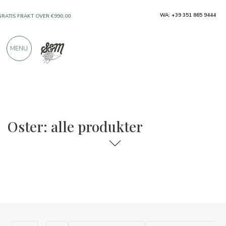
WA: +39 351 865 9444
GRATIS FRAKT OVER €990,00
KUN PRODUKTER FRA FREMRAGENDE
MENU
PRODUSENTER
OVER 900 POSITIVE ANMELDELSER
Oster: alle produkter