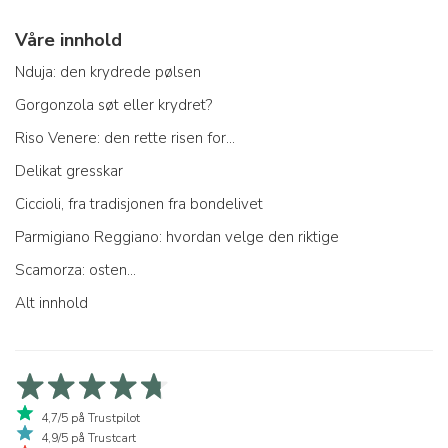
Våre innhold
Nduja: den krydrede pølsen
Gorgonzola søt eller krydret?
Riso Venere: den rette risen for...
Delikat gresskar
Ciccioli, fra tradisjonen fra bondelivet
Parmigiano Reggiano: hvordan velge den riktige
Scamorza: osten...
Alt innhold
4,7/5 på Trustpilot
4,9/5 på Trustcart