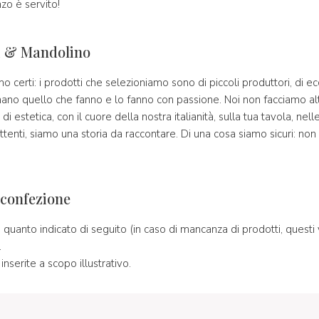
nzo è servito!
i & Mandolino
 certi: i prodotti che selezioniamo sono di piccoli produttori, di ecc
no quello che fanno e lo fanno con passione. Noi non facciamo altr
di estetica, con il cuore della nostra italianità, sulla tua tavola, nelle
attenti, siamo una storia da raccontare. Di una cosa siamo sicuri: no
 confezione
quanto indicato di seguito (in caso di mancanza di prodotti, questi 
.
nserite a scopo illustrativo.