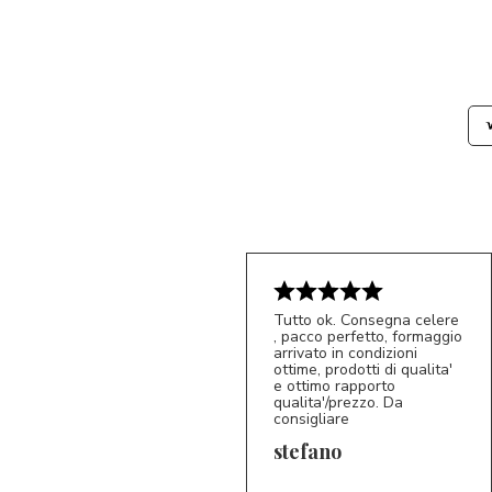
Tutto ok. Consegna celere
, pacco perfetto, formaggio
arrivato in condizioni
ottime, prodotti di qualita'
e ottimo rapporto
qualita'/prezzo. Da
consigliare
5/5
S*
stefano