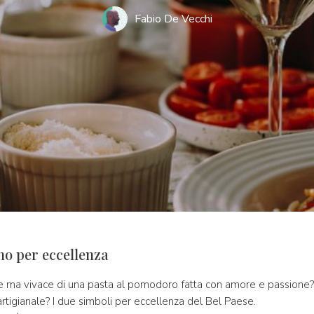
Fabio De Vecchi
no per eccellenza
ce ma vivace di una pasta al pomodoro fatta con amore e passione
rtigianale? I due simboli per eccellenza del Bel Paese.