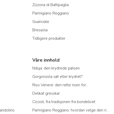
Zizzona di Battipaglia
Parmigiano Reggiano
Guanciale
Bresaola
Tidligere produkter
Våre innhold
Nduja: den krydrede pølsen
Gorgonzola søt eller krydret?
Riso Venere: den rette risen for...
Delikat gresskar
Ciccioli, fra tradisjonen fra bondelivet
andolino
Parmigiano Reggiano: hvordan velge den riktige