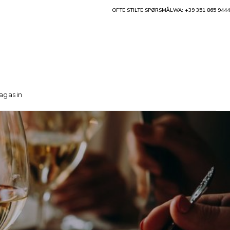
OFTE STILTE SPØRSMÅL
WA: +39 351 865 9444
agasin