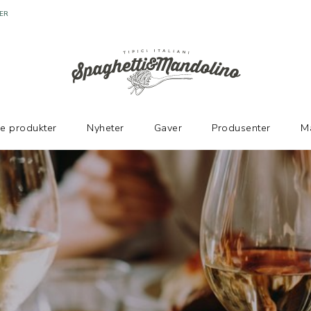
ER
ke produkter
Nyheter
Gaver
Produsenter
M