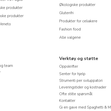
Økologiske produkter
nske produkter
Glutenfri
nske produkter
Produkter for celiakere
 Veneto
Fashion food
Alle valgene
Verktøy og støtte
og team
Oppskrifter
r
Senter for hjelp
Strumenti per sviluppatori
Leveringstider og kostnader
Ofte stilte spørsmål
Kontakter
Gi en gave med Spaghetti & M