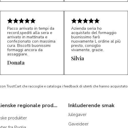
Pacco arrivato in tempi da
Azienda seria ho
record,spediti alla sera e
acquistato del formaggio
arrivato in mattinata e
buonissimo farò
confezionato con massima
nuovamente L ordine al più
cura. Biscotti buonissimi
presto, consiglio
formaggi ancora da
vivamente, grazie.
assaggiare.
Silvia
5/5
5/5
D*
S*
Donata
 con TrustCart che raccoglie e cataloga i feedback di utenti che hanno acquista
Typiske italienske regionale produkter
Inkluderende smak
Julegaver
anske produkter
Gaveideer
ter fra Puglia