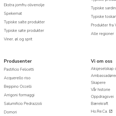
Ekstra jomfru olivenolje
Typiske sardi
Spekemat
Typiske toska
Typiske salte produkter
Produkter fra
Typiske søte produkter
Alle regioner
Viner, øl og sprit
Produsenter
Vi om oss
Aksjeselskap 
Pastificio Felicetti
Ambassadøre
Acquerello riso
Skapere
Beppino Occelli
Vår historie
Arrigoni formaggi
Oppdragsvei
Salumificio Pedrazzoli
Bærekraft
Ho.Re.Ca.
Domori