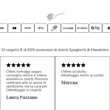
Di seguito 8 di 898 recensioni di clienti Spaghetti & Mandolino
Ottimi formaggi vegani,
Ottimo prodotto,
consegna veloce e ottima
imballaggio molto accurato
assistenza clienti. Possono
Morena
sembrare alte le spese di
spedizione, ma la cura per
l’imballaggio vi stupirà!
Laura Pazzano
5/5
5/5
LP
M*