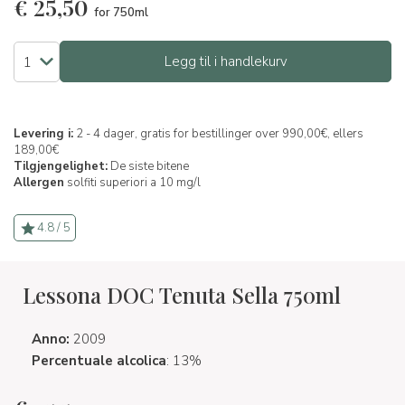
€
25,50
for 750ml
Legg til i handlekurv
Levering i:
2 - 4 dager, gratis for bestillinger over 990,00€, ellers
189,00€
Tilgjengelighet:
De siste bitene
Allergen
solfiti superiori a 10 mg/l
4.8 / 5
Lessona DOC Tenuta Sella 750ml
Anno:
2009
Percentuale alcolica
: 13%