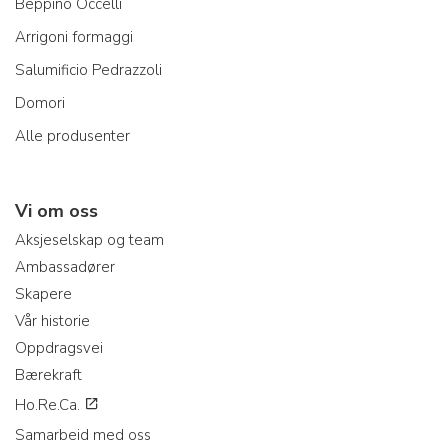
Beppino Occelli
Arrigoni formaggi
Salumificio Pedrazzoli
Domori
Alle produsenter
Vi om oss
Aksjeselskap og team
Ambassadører
Skapere
Vår historie
Oppdragsvei
Bærekraft
Ho.Re.Ca.
Samarbeid med oss