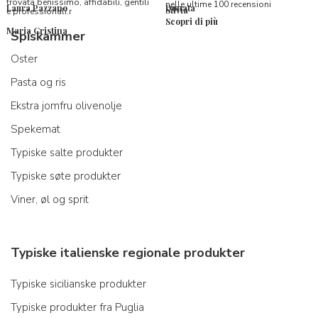
trovata benissimo, affidabili, gentili
nelle ultime 100 recensioni
Laura Pazzano
Donata
Silvia
e professionali.r
Scopri di più
Maria Cristina
Spiskammer
Oster
Pasta og ris
Ekstra jomfru olivenolje
Spekemat
Typiske salte produkter
Typiske søte produkter
Viner, øl og sprit
Typiske italienske regionale produkter
Typiske sicilianske produkter
Typiske produkter fra Puglia