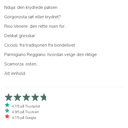
Nduja: den krydrede pølsen
Gorgonzola søt eller krydret?
Riso Venere: den rette risen for...
Delikat gresskar
Ciccioli, fra tradisjonen fra bondelivet
Parmigiano Reggiano: hvordan velge den riktige
Scamorza: osten...
Alt innhold
4,7/5 på Trustpilot
4,9/5 på Trustcart
4,7/5 på Google