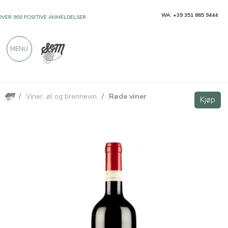
WA: +39 351 865 9444
OVER 900 POSITIVE ANMELDELSER
MENU
/
Viner, øl og brennevin
/
Røde viner
Lessona DOC Tenuta Sella 750ml
Kjøp
Kjøp