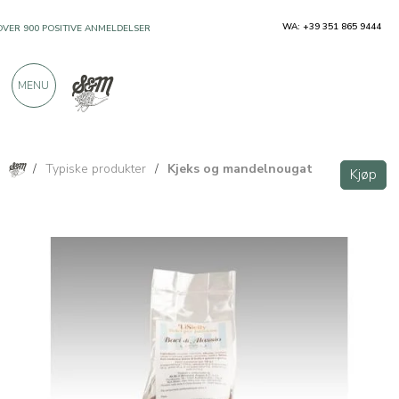
WA: +39 351 865 9444
OVER 900 POSITIVE ANMELDELSER
MENU
/
Typiske produkter
/
Kjeks og mandelnougat
Kjøp