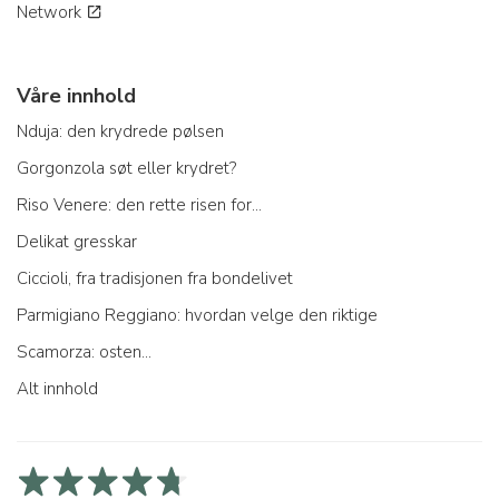
Network
Våre innhold
Nduja: den krydrede pølsen
Gorgonzola søt eller krydret?
Riso Venere: den rette risen for...
Delikat gresskar
Ciccioli, fra tradisjonen fra bondelivet
Parmigiano Reggiano: hvordan velge den riktige
Scamorza: osten...
Alt innhold