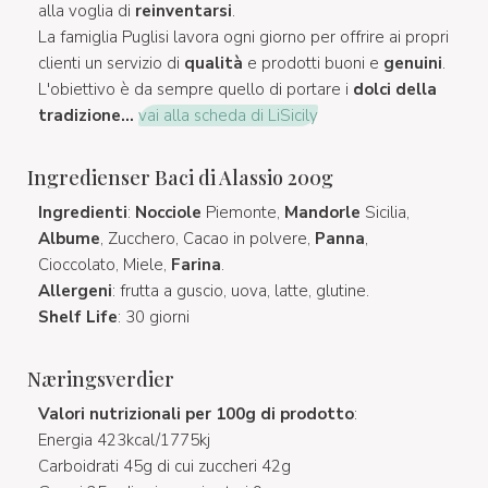
alla voglia di
reinventarsi
.
La famiglia Puglisi lavora ogni giorno per offrire ai propri
clienti un servizio di
qualità
e prodotti buoni e
genuini
.
L'obiettivo è da sempre quello di portare i
dolci della
tradizione...
vai alla scheda di LiSicily
Ingredienser Baci di Alassio 200g
Ingredienti
:
Nocciole
Piemonte,
Mandorle
Sicilia,
Albume
, Zucchero, Cacao in polvere,
Panna
,
Cioccolato, Miele,
Farina
.
Allergeni
: frutta a guscio, uova, latte, glutine.
Shelf Life
: 30 giorni
Næringsverdier
Valori nutrizionali per 100g di prodotto
:
Energia 423kcal/1775kj
Carboidrati 45g di cui zuccheri 42g