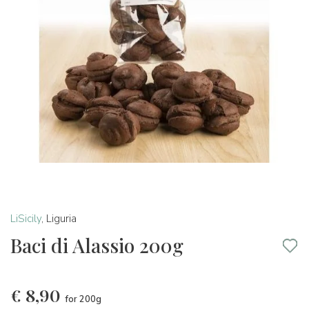
LiSicily
,
Liguria
Baci di Alassio 200g
€
8,90
for 200g