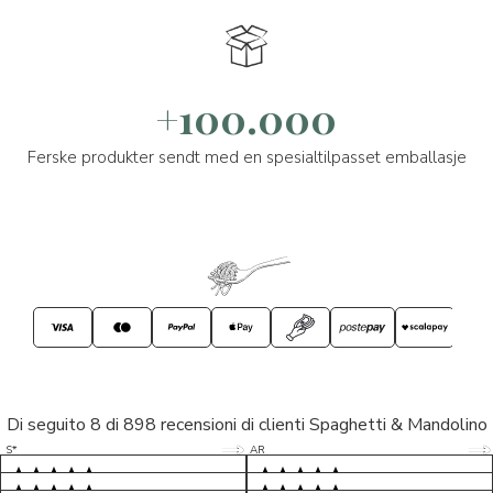
+100.000
Ferske produkter sendt med en spesialtilpasset emballasje
Di seguito 8 di 898 recensioni di clienti Spaghetti & Mandolino
5/5
5/5
S*
AR
5/5
5/5
LP
D*
5/5
5/5
M*
S*