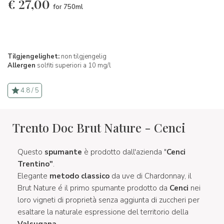
€
27,00
for 750ml
Tilgjengelighet:
non tilgjengelig
Allergen
solfiti superiori a 10 mg/l
4.8 / 5
Trento Doc Brut Nature - Cenci
Questo
spumante
è prodotto dall'azienda "
Cenci
Trentino"
.
Elegante
metodo classico
da uve di Chardonnay, il
Brut Nature é il primo spumante prodotto da
Cenci
nei
loro vigneti di proprietà senza aggiunta di zuccheri per
esaltare la naturale espressione del territorio della
Valsugana
.