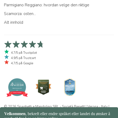
Parmigiano Reggiano: hvordan velge den riktige
Scamorza: osten...
Alt innhold
4,7/5 på Trustpilot
4,9/5 på Trustcart
4,7/5 på Google
© 2026 Spaghetti e Mandolino SRL - Società Benefit | Verona - Italy |
+39 351 865 9444 | P.I. IT04913730232 | Certificazione BIO: IT-BIO-
016.380-0110744.2026.001 | REA VR-455804 |
Personvern og