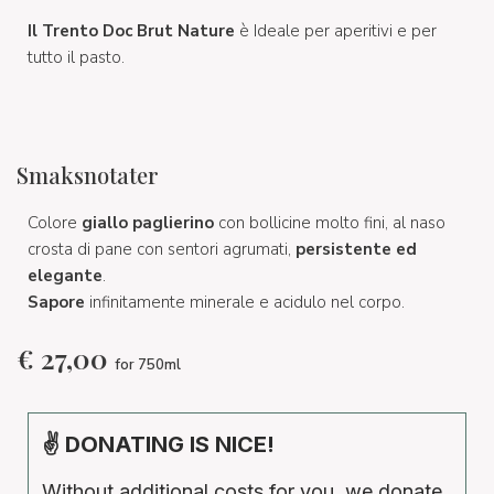
Il Trento Doc Brut Nature
è
Ideale per aperitivi e per
tutto il pasto.
Smaksnotater
Colore
giallo paglierino
con bollicine molto fini, al naso
crosta di pane con sentori agrumati,
persistente ed
elegante
.
Sapore
infinitamente minerale e acidulo nel corpo.
€
27,00
for 750ml
✌ DONATING IS NICE!
Without additional costs for you, we donate