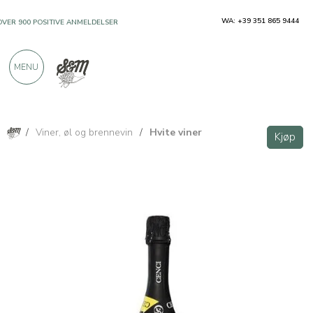
WA: +39 351 865 9444
OVER 900 POSITIVE ANMELDELSER
MENU
/
Viner, øl og brennevin
/
Hvite viner
Kjøp