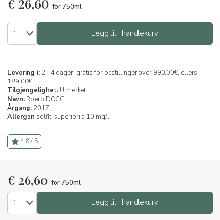
€
26,60
for 750ml
Legg til i handlekurv
Levering i:
2 - 4 dager, gratis for bestillinger over 990,00€, ellers
189,00€
Tilgjengelighet:
Utmerket
Navn:
Roero DOCG
Årgang:
2017
Allergen
solfiti superiori a 10 mg/l
4.8 / 5
€
26,60
for 750ml
Legg til i handlekurv