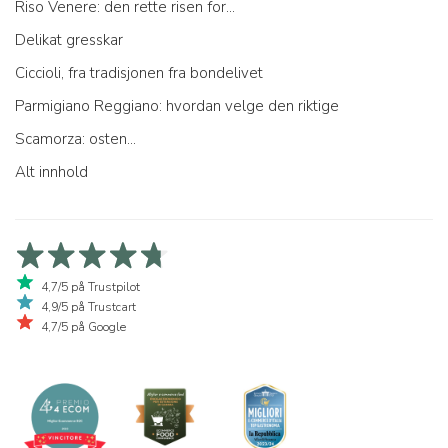
Riso Venere: den rette risen for...
Delikat gresskar
Ciccioli, fra tradisjonen fra bondelivet
Parmigiano Reggiano: hvordan velge den riktige
Scamorza: osten...
Alt innhold
4,7/5 på Trustpilot
4,9/5 på Trustcart
4,7/5 på Google