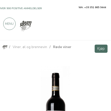
WA: +39 351 865 9444
OVER 900 POSITIVE ANMELDELSER
MENU
/
Viner, øl og brennevin
/
Røde viner
Canavodi Roero DOCG - Cravanzola
Kjøp
Kjøp