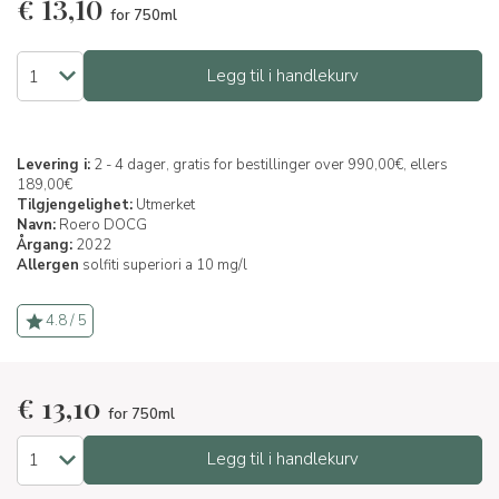
€
13,10
for 750ml
Legg til i handlekurv
Levering i:
2 - 4 dager, gratis for bestillinger over 990,00€, ellers
189,00€
Tilgjengelighet:
Utmerket
Navn:
Roero DOCG
Årgang:
2022
Allergen
solfiti superiori a 10 mg/l
4.8 / 5
€
13,10
for 750ml
Legg til i handlekurv