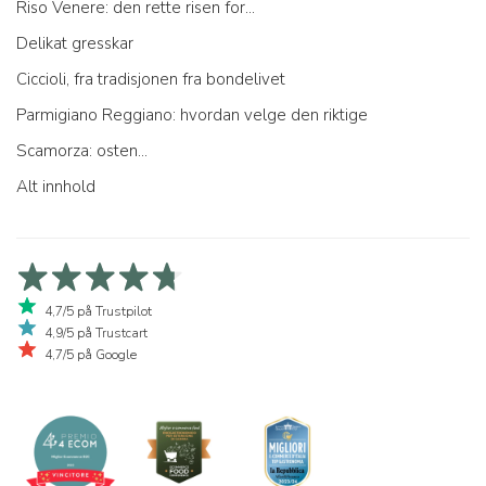
Riso Venere: den rette risen for...
Delikat gresskar
Ciccioli, fra tradisjonen fra bondelivet
Parmigiano Reggiano: hvordan velge den riktige
Scamorza: osten...
Alt innhold
4,7/5 på Trustpilot
4,9/5 på Trustcart
4,7/5 på Google