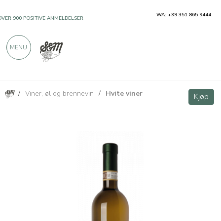
WA: +39 351 865 9444
OVER 900 POSITIVE ANMELDELSER
MENU
/
Viner, øl og brennevin
/
Hvite viner
Roero Arneis DOCG - Cravanzola
Kjøp
Kjøp