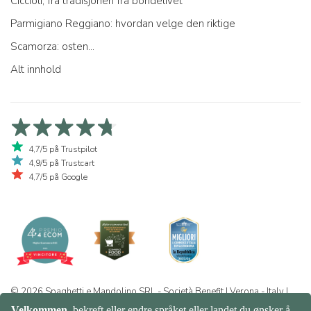
Ciccioli, fra tradisjonen fra bondelivet
Parmigiano Reggiano: hvordan velge den riktige
Scamorza: osten...
Alt innhold
4,7/5 på Trustpilot
4,9/5 på Trustcart
4,7/5 på Google
© 2026 Spaghetti e Mandolino SRL - Società Benefit | Verona - Italy |
+39 351 865 9444 | P.I. IT04913730232 | Certificazione BIO: IT-BIO-