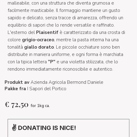
malleabile, con una struttura che diventa grumosa e
facilmente masticabile. Il formaggio mantiene un gusto
sapido e delicato, senza tracce di amarezza, offrendo un
equilibrio di sapori che lo rende versatile e raffinato.
L'esterno del
Plaisentif
è caratterizzato da una crosta di
colore
grigio-ocraceo
, mentre la pasta interna ha una
tonalità
giallo dorato
. Le piccole occhiature sono ben
distribuite in maniera uniforme, e ogni forma è marchiata
con la tipica lettera
"P"
e una violetta stilizzata, che lo
rendono immediatamente riconoscibile e autentico.
Produkt av
Azienda Agricola Bermond Daniele
Pakke fra
I Sapori del Portico
€
72,50
for 1kg ca.
✌ DONATING IS NICE!