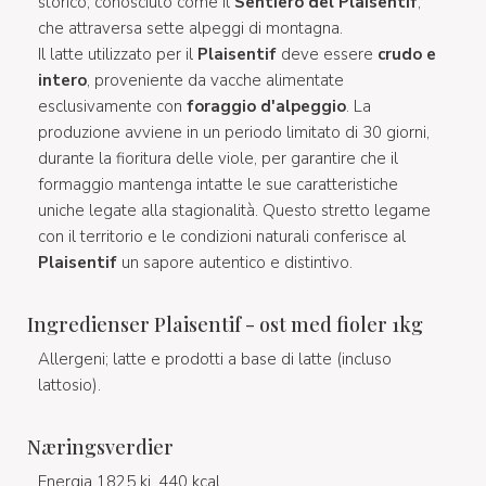
storico, conosciuto come il
Sentiero del Plaisentif
,
che attraversa sette alpeggi di montagna.
Il latte utilizzato per il
Plaisentif
deve essere
crudo e
intero
, proveniente da vacche alimentate
esclusivamente con
foraggio d'alpeggio
. La
produzione avviene in un periodo limitato di 30 giorni,
durante la fioritura delle viole, per garantire che il
formaggio mantenga intatte le sue caratteristiche
uniche legate alla stagionalità. Questo stretto legame
con il territorio e le condizioni naturali conferisce al
Plaisentif
un sapore autentico e distintivo.
Ingredienser Plaisentif - ost med fioler 1kg
Allergeni; latte e prodotti a base di latte (incluso
lattosio).
Næringsverdier
Energia 1825 kj, 440 kcal