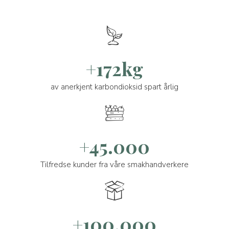
+172kg
av anerkjent karbondioksid spart årlig
+45.000
Tilfredse kunder fra våre smakhandverkere
+100.000