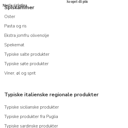
Scopri di più
Maria Cristina
Spiskammer
Oster
Pasta og ris
Ekstra jomfru olivenolje
Spekemat
Typiske salte produkter
Typiske søte produkter
Viner, øl og sprit
Typiske italienske regionale produkter
Typiske sicilianske produkter
Typiske produkter fra Puglia
Typiske sardinske produkter