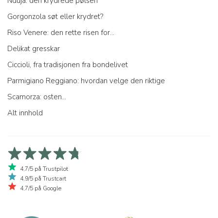
Nduja: den krydrede pølsen
Gorgonzola søt eller krydret?
Riso Venere: den rette risen for...
Delikat gresskar
Ciccioli, fra tradisjonen fra bondelivet
Parmigiano Reggiano: hvordan velge den riktige
Scamorza: osten...
Alt innhold
4,7/5 på Trustpilot
4,9/5 på Trustcart
4,7/5 på Google