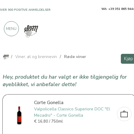
WA: +39 351 865 944
OVER 900 POSITIVE ANMELDELSER
MENU
/
Viner, øl og brennevin
/
Røde viner
Kjøp
Hey, produktet du har valgt er ikke tilgjengelig for
øyeblikket, vi anbefaler dette!
Corte Gonella
Valpolicella Classico Superiore DOC "El
Mezadro" - Corte Gonella
€
16,80 / 750ml