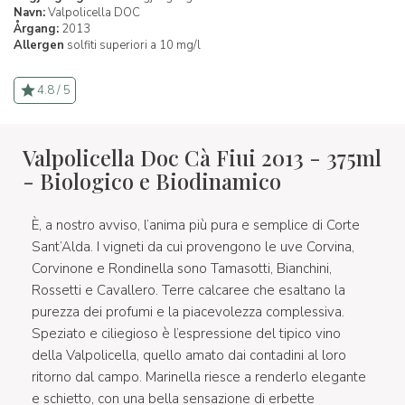
Navn:
Valpolicella DOC
Årgang:
2013
Allergen
solfiti superiori a 10 mg/l
4.8 / 5
Valpolicella Doc Cà Fiui 2013 - 375ml
- Biologico e Biodinamico
È, a nostro avviso, l’anima più pura e semplice di Corte
Sant’Alda. I vigneti da cui provengono le uve Corvina,
Corvinone e Rondinella sono Tamasotti, Bianchini,
Rossetti e Cavallero. Terre calcaree che esaltano la
purezza dei profumi e la piacevolezza complessiva.
Speziato e ciliegioso è l’espressione del tipico vino
della Valpolicella, quello amato dai contadini al loro
ritorno dal campo. Marinella riesce a renderlo elegante
e schietto, con una bella sensazione di erbette