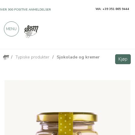
WA: +39 351 865 9444
OVER 900 POSITIVE ANMELDELSER
MENU
/
Typiske produkter
/
Sjokolade og kremer
Pistasjekrem 220g
Kjøp
Kjøp