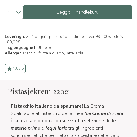
Legg til i handlekurv
Levering i:
2 - 4 dager, gratis for bestillinger over 990,00€, ellers
189,00€
Tilgjengelighet:
Utmerket
Allergen
arachidi,
frutta a guscio,
latte,
soia
4.8 / 5
Pistasjekrem 220g
Pistacchio italiano da spalmare!
La Crema
Spalmabile al Pistacchio della linea "
Le Creme di Piera
"
è una vera e propria squisitezza. La selezione delle
materie prime
e l'
equilibrio
tra gli ingredienti
sono i segreti che permettono a questa eccellenza di