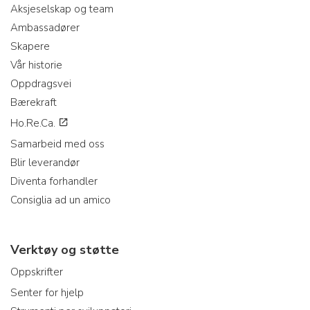
Aksjeselskap og team
Ambassadører
Skapere
Vår historie
Oppdragsvei
Bærekraft
Ho.Re.Ca.
Samarbeid med oss
Blir leverandør
Diventa forhandler
Consiglia ad un amico
Verktøy og støtte
Oppskrifter
Senter for hjelp