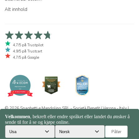
Alt innhold
4,7/5 på Trustpilot
4,9/5 på Trustcart
4,7/5 på Google
© 2026 Spaghetti e Mandolino SRL - Società Benefit | Verona - Italy |
+39 351 865 9444 | P.I. IT04913730232 | Certificazione BIO: IT-BIO-
016.380-0110744.2026.001 | REA VR-455804 |
Personvern og
informasjonskapsler
|
Sitemap