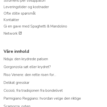
Strumenti per sviluppatori
Leveringstider og kostnader
Ofte stilte spørsmål
Kontakter
Gi en gave med Spaghetti & Mandolino
Network
Våre innhold
Nduja: den krydrede pølsen
Gorgonzola søt eller krydret?
Riso Venere: den rette risen for...
Delikat gresskar
Ciccioli, fra tradisjonen fra bondelivet
Parmigiano Reggiano: hvordan velge den riktige
Scamorza: osten...