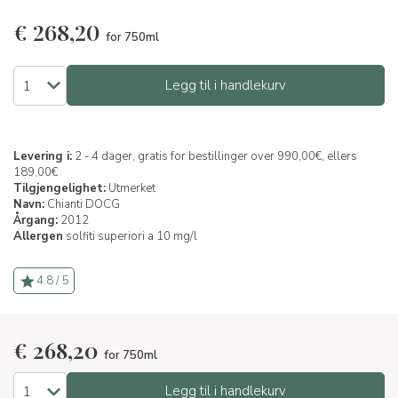
€
268,20
for 750ml
Legg til i handlekurv
Levering i:
2 - 4 dager, gratis for bestillinger over 990,00€, ellers
189,00€
Tilgjengelighet:
Utmerket
Navn:
Chianti DOCG
Årgang:
2012
Allergen
solfiti superiori a 10 mg/l
4.8 / 5
€
268,20
for 750ml
Legg til i handlekurv