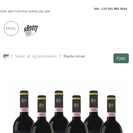
WA: +39 351 865 9444
OVER 900 POSITIVE ANMELDELSER
MENU
/
Viner, øl og brennevin
/
Røde viner
Terre di Avanella Chianti Rufina Riserva DOCG - 6 bottiglie - Villa di Vetrice
VIP
Kjøp
Kjøp