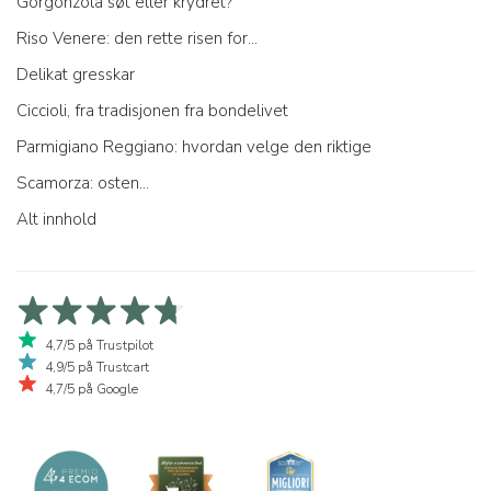
Gorgonzola søt eller krydret?
Riso Venere: den rette risen for...
Delikat gresskar
Ciccioli, fra tradisjonen fra bondelivet
Parmigiano Reggiano: hvordan velge den riktige
Scamorza: osten...
Alt innhold
4,7/5 på Trustpilot
4,9/5 på Trustcart
4,7/5 på Google