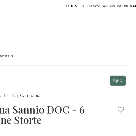
OFTE STILTE SPØRSMÅL
WA: +39 351 865 9444
agasin
Kjøp
orte
Campania
ina Sannio DOC - 6
gne Storte