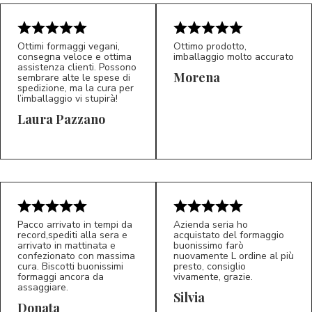
Ottimi formaggi vegani,
Ottimo prodotto,
consegna veloce e ottima
imballaggio molto accurato
assistenza clienti. Possono
Morena
sembrare alte le spese di
spedizione, ma la cura per
l’imballaggio vi stupirà!
Laura Pazzano
5/5
5/5
LP
M*
Pacco arrivato in tempi da
Azienda seria ho
record,spediti alla sera e
acquistato del formaggio
arrivato in mattinata e
buonissimo farò
confezionato con massima
nuovamente L ordine al più
cura. Biscotti buonissimi
presto, consiglio
formaggi ancora da
vivamente, grazie.
assaggiare.
Silvia
5/5
5/5
D*
S*
Donata