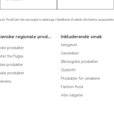
 con TrustCart che raccoglie e cataloga i feedback di utenti che hanno acquista
Typiske italienske regionale produkter
Inkluderende smak
Julegaver
anske produkter
Gaveideer
ter fra Puglia
Økologiske produkter
nske produkter
Glutenfri
nske produkter
Produkter for celiakere
 Veneto
Fashion food
Alle valgene