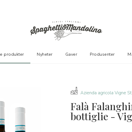
ER
ke produkter
Nyheter
Gaver
Produsenter
M
Azienda agricola Vigne St
Falà Falangh
bottiglie - Vi