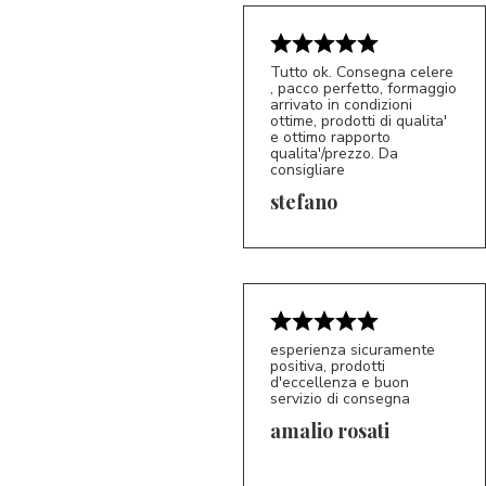
Tutto ok. Consegna celere
, pacco perfetto, formaggio
arrivato in condizioni
ottime, prodotti di qualita'
e ottimo rapporto
qualita'/prezzo. Da
consigliare
5/5
S*
stefano
esperienza sicuramente
positiva, prodotti
d'eccellenza e buon
servizio di consegna
amalio rosati
5/5
AR