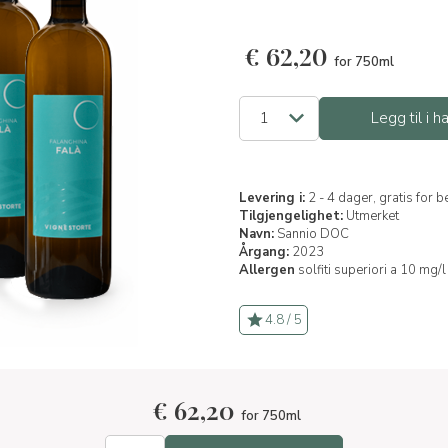
€
62,20
for 750ml
Legg til i 
Levering i:
2 - 4 dager, gratis for 
Tilgjengelighet:
Utmerket
Navn:
Sannio DOC
Årgang:
2023
Allergen
solfiti superiori a 10 mg/l
4.8 / 5
€
62,20
for 750ml