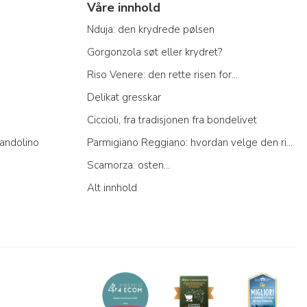
Våre innhold
Nduja: den krydrede pølsen
Gorgonzola søt eller krydret?
Riso Venere: den rette risen for...
Delikat gresskar
Ciccioli, fra tradisjonen fra bondelivet
andolino
Parmigiano Reggiano: hvordan velge den riktige
Scamorza: osten...
Alt innhold