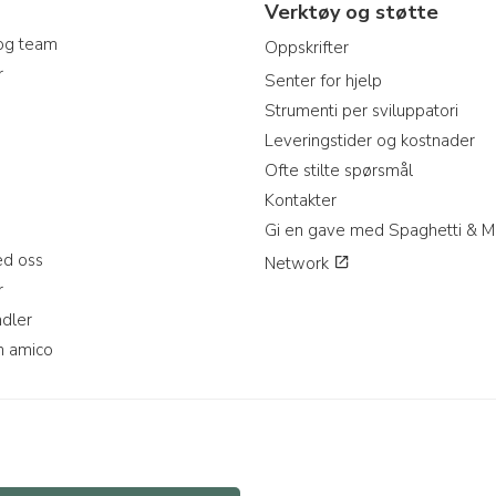
Verktøy og støtte
og team
Oppskrifter
r
Senter for hjelp
Strumenti per sviluppatori
Leveringstider og kostnader
Ofte stilte spørsmål
Kontakter
Gi en gave med Spaghetti & M
d oss
Network
r
ndler
n amico