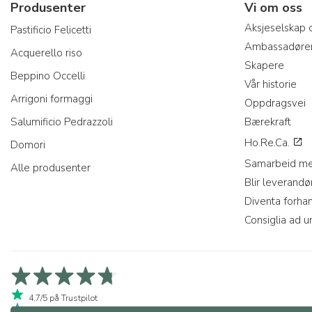
Produsenter
Vi om oss
Aksjeselskap 
Pastificio Felicetti
Ambassadøre
Acquerello riso
Skapere
Beppino Occelli
Vår historie
Arrigoni formaggi
Oppdragsvei
Salumificio Pedrazzoli
Bærekraft
Ho.Re.Ca.
Domori
Samarbeid me
Alle produsenter
Blir leverandø
Diventa forha
Consiglia ad u
4,7/5 på Trustpilot
4,9/5 på Trustcart