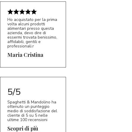
Ho acquistato per la prima
volta alcuni prodotti
alimentari presso questa
azienda, devo dire di
essermi trovata benissimo,
affidabili, gentili e
professionali.r
5/5
MC
Maria Cristina
5/5
Spaghetti & Mandolino ha
ottenuto un punteggio
medio di soddisfazione del
cliente di 5 su 5 nelle
ultime 100 recensioni
Scopri di più