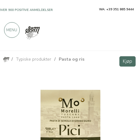
WA: +39 351 865 9444
OVER 900 POSITIVE ANMELDELSER
MENU
/
Typiske produkter
/
Pasta og ris
Pici av durumhvete 500g Antico Pastificio Morelli
Kjøp
Kjøp