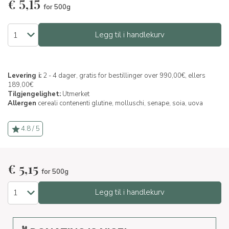
€
5,15
for 500g
Legg til i handlekurv
Levering i:
2 - 4 dager, gratis for bestillinger over 990,00€, ellers
189,00€
Tilgjengelighet:
Utmerket
Allergen
cereali contenenti glutine,
molluschi,
senape,
soia,
uova
4.8 / 5
€
5,15
for 500g
Legg til i handlekurv