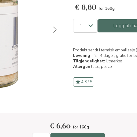
€
6,60
for 160g
Legg til i 
Produkt sendt i termisk emballasje 
Levering i:
2 - 4 dager, gratis for 
Tilgjengelighet:
Utmerket
Allergen
latte,
pesce
4.8 / 5
€
6,60
for 160g