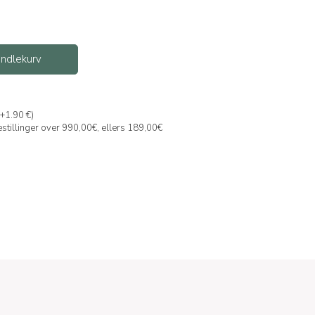
handlekurv
(+1.90 €)
bestillinger over 990,00€, ellers 189,00€