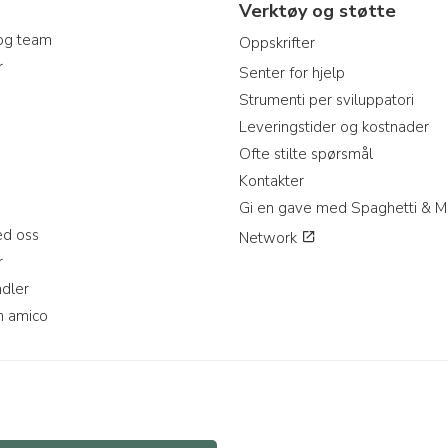
Verktøy og støtte
og team
Oppskrifter
r
Senter for hjelp
Strumenti per sviluppatori
Leveringstider og kostnader
Ofte stilte spørsmål
Kontakter
Gi en gave med Spaghetti & M
d oss
Network
r
ndler
n amico