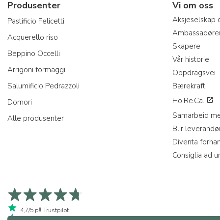
Produsenter
Vi om oss
Aksjeselskap 
Pastificio Felicetti
Ambassadøre
Acquerello riso
Skapere
Beppino Occelli
Vår historie
Arrigoni formaggi
Oppdragsvei
Salumificio Pedrazzoli
Bærekraft
Ho.Re.Ca.
Domori
Samarbeid me
Alle produsenter
Blir leverandø
Diventa forha
Consiglia ad u
4,7/5 på Trustpilot
4,9/5 på Trustcart