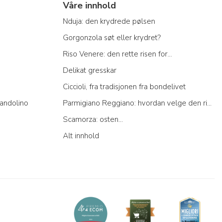
Våre innhold
Nduja: den krydrede pølsen
Gorgonzola søt eller krydret?
Riso Venere: den rette risen for...
Delikat gresskar
Ciccioli, fra tradisjonen fra bondelivet
andolino
Parmigiano Reggiano: hvordan velge den riktige
Scamorza: osten...
Alt innhold