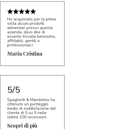
Ho acquistato per la prima
volta alcuni prodotti
alimentari presso questa
azienda, devo dire di
essermi trovata benissimo,
affidabili, gentili e
professionali.r
5/5
MC
Maria Cristina
5/5
Spaghetti & Mandolino ha
ottenuto un punteggio
medio di soddisfazione del
cliente di 5 su 5 nelle
ultime 100 recensioni
Scopri di più