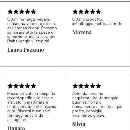
Ottimi formaggi vegani,
Ottimo prodotto,
consegna veloce e ottima
imballaggio molto accurato
assistenza clienti. Possono
Morena
sembrare alte le spese di
spedizione, ma la cura per
l’imballaggio vi stupirà!
Laura Pazzano
5/5
5/5
LP
M*
Pacco arrivato in tempi da
Azienda seria ho
record,spediti alla sera e
acquistato del formaggio
arrivato in mattinata e
buonissimo farò
confezionato con massima
nuovamente L ordine al più
cura. Biscotti buonissimi
presto, consiglio
formaggi ancora da
vivamente, grazie.
assaggiare.
Silvia
5/5
5/5
D*
S*
Donata