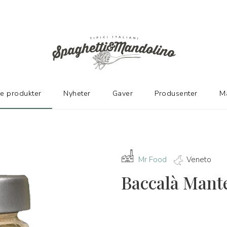
ER
ke produkter
Nyheter
Gaver
Produsenter
M
Mr Food
Veneto
Baccalà Mante