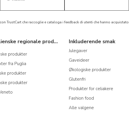
 con TrustCart che raccoglie e cataloga i feedback di utenti che hanno acquista
Typiske italienske regionale produkter
Inkluderende smak
Julegaver
anske produkter
Gaveideer
ter fra Puglia
Økologiske produkter
nske produkter
Glutenfri
nske produkter
Produkter for celiakere
 Veneto
Fashion food
Alle valgene