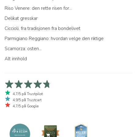
Riso Venere: den rette risen for...
Delikat gresskar
Ciccioli, fra tradisjonen fra bondelivet
Parmigiano Reggiano: hvordan velge den riktige
Scamorza: osten...
Alt innhold
4,7/5 på Trustpilot
4,9/5 på Trustcart
4,7/5 på Google