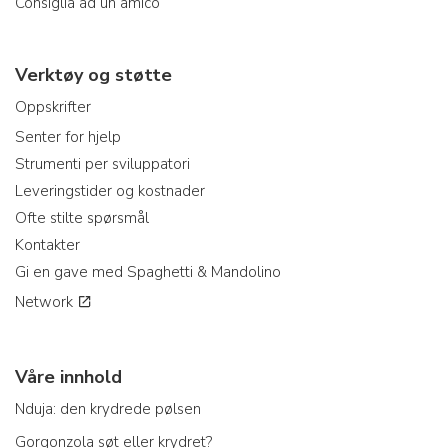
Consiglia ad un amico
Verktøy og støtte
Oppskrifter
Senter for hjelp
Strumenti per sviluppatori
Leveringstider og kostnader
Ofte stilte spørsmål
Kontakter
Gi en gave med Spaghetti & Mandolino
Network
Våre innhold
Nduja: den krydrede pølsen
Gorgonzola søt eller krydret?