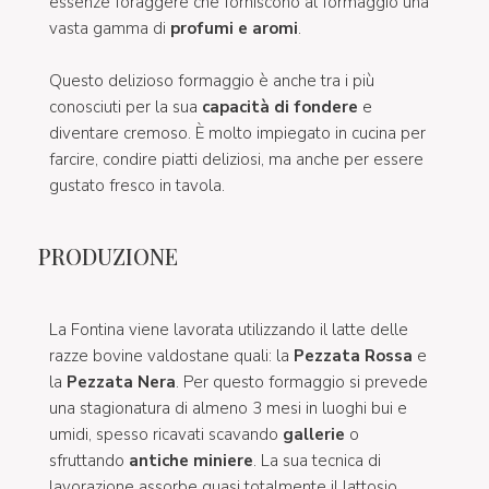
essenze foraggere che forniscono al formaggio una
vasta gamma di
profumi e aromi
.
Questo delizioso formaggio è anche tra i più
conosciuti per la sua
capacità di fondere
e
diventare cremoso. È molto impiegato in cucina per
farcire, condire piatti deliziosi, ma anche per essere
gustato fresco in tavola.
PRODUZIONE
La Fontina viene lavorata utilizzando il latte delle
razze bovine valdostane quali: la
Pezzata Rossa
e
la
Pezzata Nera
. Per questo formaggio si prevede
una stagionatura di almeno 3 mesi in luoghi bui e
umidi, spesso ricavati scavando
gallerie
o
sfruttando
antiche miniere
. La sua tecnica di
lavorazione assorbe quasi totalmente il lattosio,