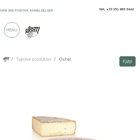
WA: +39 351 865 9444
OVER 900 POSITIVE ANMELDELSER
MENU
/
Typiske produkter
/
Oster
Kjøp