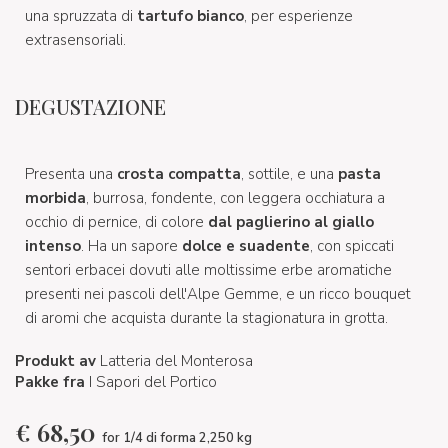
una spruzzata di
tartufo bianco
, per esperienze
extrasensoriali.
DEGUSTAZIONE
Presenta una
crosta compatta
, sottile, e una
pasta
morbida
, burrosa, fondente, con leggera occhiatura a
occhio di pernice, di colore
dal paglierino al giallo
intenso
. Ha un sapore
dolce e suadente
, con spiccati
sentori erbacei dovuti alle moltissime erbe aromatiche
presenti nei pascoli dell'Alpe Gemme, e un ricco bouquet
di aromi che acquista durante la stagionatura in grotta.
Produkt av
Latteria del Monterosa
Pakke fra
I Sapori del Portico
€
68,50
for 1/4 di forma 2,250 kg