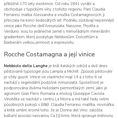
přibližně 170 lety existence. Od roku 1841 vyrábí a
obchoduje s typickými víny z tohoto regionu. Paní Claudia
Ferraresi, matka Alessandra a vnučka Costamagnových, ji
převzala na konci šedesátých let. Podniku zůstávají nejcennější
vinice jako Rocche dell'Annunziata, Nassone, Pisotta a
Verduno. Jsou to jedinečné země s mimořádným minerálním
gradientem, který poskytuje Nebbiolům, Dolcettům a
Barberám velkou jemnost a expresivitu.
Rocche Costamagna a její vinice
Nebbiolo delle Langhe
je král italských odrůd a dvě dnes
pěstované typologie jsou Lampia a Michèt. Způsob pěstování
je vždy guyot. Vinice ve vlastnictví mají 14 a z toho 6 se
nachází v legendární podzóně Annunziata. Společnost je
podporována dvěma hvězdami piemontských zemí, jako je
agronom Gian Piero Romana a enolog Giuseppe Caviola.
Vinotéka se nachází v centru La Morra a má také řadu velmi
působivých pokojů v B&B. Claudia Ferraresi, malířka, novinářka
a kritik umění, kromě toho, že je Donna del Vino, založila
kulturní asociaci nazvanou Ca Dj'Amis, která spravuje knihovnu