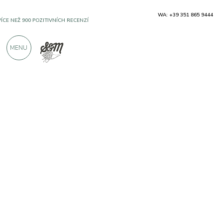
WA: +39 351 865 9444
VÍCE NEŽ 900 POZITIVNÍCH RECENZÍ
MENU
Výrobci
Azienda Agricola Rocche Costamagna