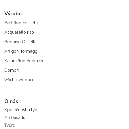
Výrobci
Pastificio Felicetti
Acquerello riso
Beppino Occelli
Arrigoni formaggi
Salumificio Pedrazzoli
Domori
Všichni výrobci
O nás
Společnost a tým
Ambasádu
Tvůrci