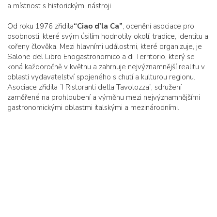
a místnost s historickými nástroji.
Od roku 1976 zřídila
“Ciao d'la Ca”
, ocenění asociace pro
osobnosti, které svým úsilím hodnotily okolí, tradice, identitu a
kořeny člověka. Mezi hlavními událostmi, které organizuje, je
Salone del Libro Enogastronomico a di Territorio, který se
koná každoročně v květnu a zahrnuje nejvýznamnější realitu v
oblasti vydavatelství spojeného s chutí a kulturou regionu.
Asociace zřídila “I Ristoranti della Tavolozza”, sdružení
zaměřené na prohloubení a výměnu mezi nejvýznamnějšími
gastronomickými oblastmi italskými a mezinárodními.