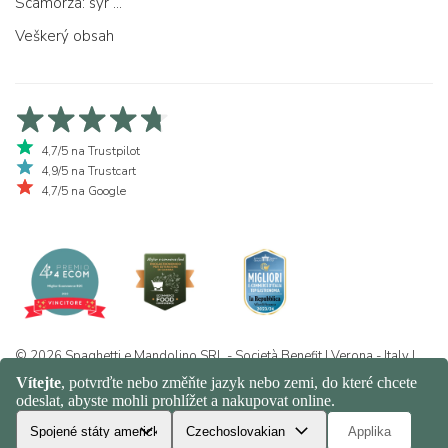
Scamorza: sýr ...
Veškerý obsah
4,7/5 na Trustpilot
4,9/5 na Trustcart
4,7/5 na Google
© 2026 Spaghetti e Mandolino SRL - Società Benefit | Verona - Italy |
+39 351 865 9444 | P.I. IT04913730232 | Certificazione BIO: IT-BIO-
016.380-0110744.2026.001 | REA VR-455804 |
Ochrana osobních
údajů a politika cookies
|
Sitemap