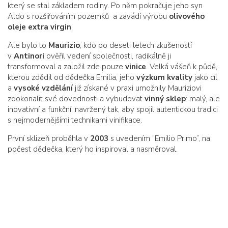
který se stal základem rodiny. Po něm pokračuje jeho syn
Aldo s rozšiřováním pozemků a zavádí výrobu
olivového
oleje extra virgin
.
Ale bylo to
Maurizio
, kdo po deseti letech zkušeností
v
Antinori
ověřil vedení společnosti, radikálně ji
transformoval a založil zde pouze
vinice
. Velká vášeň k půdě,
kterou zdědil od dědečka Emilia, jeho
výzkum kvality
jako cíl
a
vysoké vzdělání
již získané v praxi umožnily Mauriziovi
zdokonalit své dovednosti a vybudovat
vinný sklep
: malý, ale
inovativní a funkční, navržený tak, aby spojil autentickou tradici
s nejmodernějšími technikami vinifikace.
První sklizeň proběhla v
2003
s uvedením “Emilio Primo”, na
počest dědečka, který ho inspiroval a nasměroval.