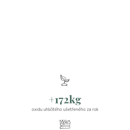
+172kg
oxidu uhličitého ušetřeného za rok