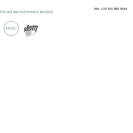
WA: +39 351 865 9444
VÍCE NEŽ 900 POZITIVNÍCH RECENZÍ
MENU
Výrobci
Fattoria Terra del Marchesato