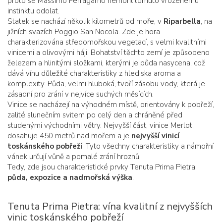
proto se Massimo Ferragamo nemohl tomuto vrozenému
instinktu odolat.
Statek se nachází několik kilometrů od moře, v
Riparbella
, na
jižních svazích Poggio San Nocola. Zde je hora
charakterizována středomořskou vegetací, s velmi kvalitními
vinicemi a olivovými háji. Bohatství těchto zemí je způsobeno
železem a hlinitými složkami, kterými je půda nasycena, což
dává vínu důležité charakteristiky z hlediska aroma a
komplexity. Půda, velmi hluboká, tvoří zásobu vody, která je
zásadní pro zrání v nejvíce suchých měsících.
Vinice se nacházejí na výhodném místě, orientovány k pobřeží,
zalité slunečním svitem po celý den a chráněné před
studenými východními větry. Nejvyšší část, vinice Merlot,
dosahuje 450 metrů nad mořem a je
nejvyšší vinicí
toskánského pobřeží
. Tyto všechny charakteristiky a námořní
vánek určují vůně a pomalé zrání hroznů.
Tedy, zde jsou charakteristické prvky Tenuta Prima Pietra:
půda, expozice a nadmořská výška
.
Tenuta Prima Pietra: vína kvalitní z nejvyšších
vinic toskánského pobřeží