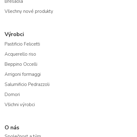
Bresaola
Všechny nové produkty
Výrobci
Pastificio Felicetti
Acquerello riso
Beppino Occelli
Arrigoni formaggi
Salumificio Pedrazzoli
Domori
Všichni výrobci
O nás
Společnost a tým