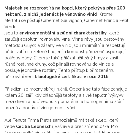
Majetek se rozprostírá na kopci, který pokrývá přes 200
hektarů, z nichž jedenáct je věnováno vinici
. Kromě
Merlotu se pěstují Cabernet Sauvignon, Cabernet Franc a Petit
Verdot.
Jsou to
environmentální a půdní charakteristiky
, které
zaručují absolutní rovnováhu vína. Vinné révy jsou pěstovány
metodou Guyot a zásahy ve vinici jsou minimální a respektují
půdu, zatímco zelené hnojení a kompost přirozeně uspokojují
potřeby půdy. Cílem je také přilákat užitečný hmyz a zasít
různé rostlinné druhy, což přináší rovnováhu do vinice a
posiluje jednotlivé rostliny. Tento přístup k přirozenému
pěstování vedl k
biologické certifikaci v roce 2016
.
Při sklizni se hrozny sbírají ručně. Obecně se tato fáze zahajuje
kolem 20. září, kdy chladnější teploty a silné teplotní výkyvy
mezi dnem a nocí vedou k pomalému a homogennímu zrání
hroznů a dodávají vínu jemnost vůní.
Ale Tenuta Prima Pietra samozřejmě má také sklep, který
vede
Cecilia Leoneschi
, vášnivá a precizní enoložka. Pro
Cecilii se velká vína dělají ve vinici, a proto je každý hrozen