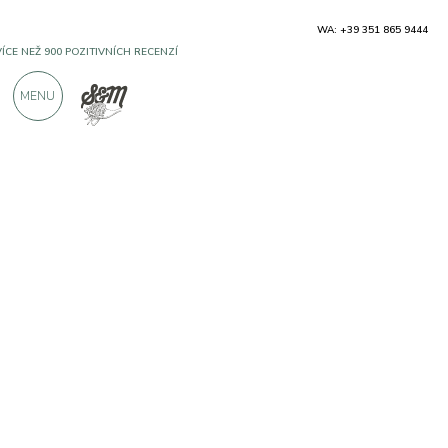
WA: +39 351 865 9444
VÍCE NEŽ 900 POZITIVNÍCH RECENZÍ
MENU
Výrobci
Tenuta Prima Pietra