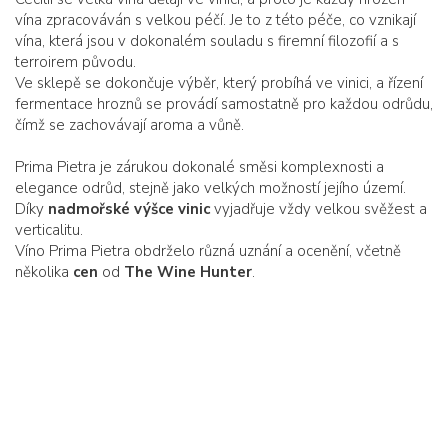
vína zpracováván s velkou péčí. Je to z této péče, co vznikají
vína, která jsou v dokonalém souladu s firemní filozofií a s
terroirem původu.
Ve sklepě se dokončuje výběr, který probíhá ve vinici, a řízení
fermentace hroznů se provádí samostatně pro každou odrůdu,
čímž se zachovávají aroma a vůně.
Prima Pietra je zárukou dokonalé směsi komplexnosti a
elegance odrůd, stejně jako velkých možností jejího území.
Díky
nadmořské výšce vinic
vyjadřuje vždy velkou svěžest a
verticalitu.
Víno Prima Pietra obdrželo různá uznání a ocenění, včetně
několika
cen
od
The Wine Hunter
.