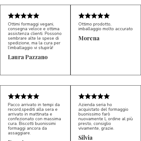
Ottimi formaggi vegani,
Ottimo prodotto,
consegna veloce e ottima
imballaggio molto accurato
assistenza clienti. Possono
Morena
sembrare alte le spese di
spedizione, ma la cura per
l’imballaggio vi stupirà!
Laura Pazzano
5/5
5/5
LP
M*
Pacco arrivato in tempi da
Azienda seria ho
record,spediti alla sera e
acquistato del formaggio
arrivato in mattinata e
buonissimo farò
confezionato con massima
nuovamente L ordine al più
cura. Biscotti buonissimi
presto, consiglio
formaggi ancora da
vivamente, grazie.
assaggiare.
Silvia