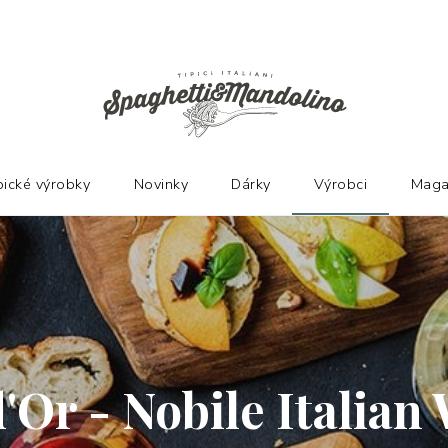
Ů
pické výrobky
Novinky
Dárky
Výrobci
Maga
d'Or - Nobile Italian