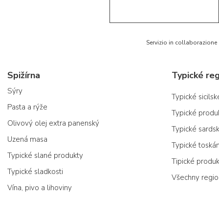
5/5
AR
Servizio in collaborazione
Spižírna
Typické reg
Sýry
Typické sicils
Pasta a rýže
Typické produ
Olivový olej extra panenský
Typické sards
Uzená masa
Typické toská
Typické slané produkty
Tipické produ
Typické sladkosti
Všechny regi
Vína, pivo a lihoviny