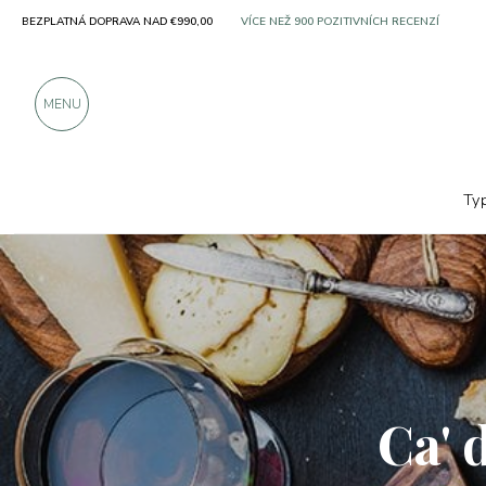
BEZPLATNÁ DOPRAVA NAD €990,00
SOLO PRODUKTY OD VYNIKAJÍCÍCH VÝROBC
VÍCE NEŽ 900 POZITIVNÍCH RECENZÍ
MENU
Ty
Výrobci
Ca' d'Or - Nobile Italian Wine
Ca' 