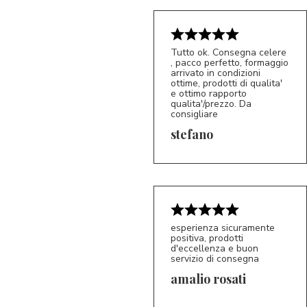
Tutto ok. Consegna celere
, pacco perfetto, formaggio
arrivato in condizioni
ottime, prodotti di qualita'
e ottimo rapporto
qualita'/prezzo. Da
consigliare
5/5
S*
stefano
esperienza sicuramente
positiva, prodotti
d'eccellenza e buon
servizio di consegna
amalio rosati