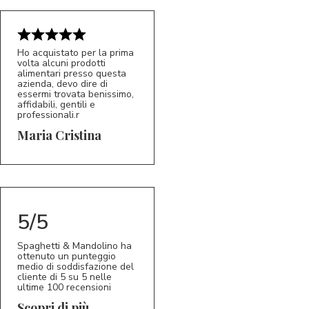
Ho acquistato per la prima
volta alcuni prodotti
alimentari presso questa
azienda, devo dire di
essermi trovata benissimo,
affidabili, gentili e
professionali.r
5/5
MC
Maria Cristina
5/5
Spaghetti & Mandolino ha
ottenuto un punteggio
medio di soddisfazione del
cliente di 5 su 5 nelle
ultime 100 recensioni
Scopri di più