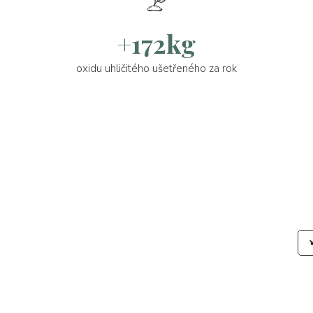
+172kg
oxidu uhličitého ušetřeného za rok