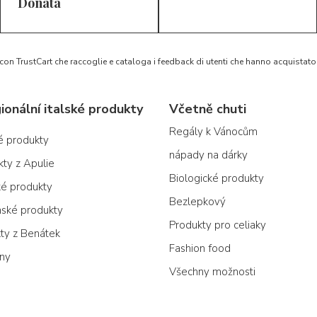
5/5
5/5
D*
S*
Donata
 con TrustCart che raccoglie e cataloga i feedback di utenti che hanno acquista
ionální italské produkty
Včetně chuti
Regály k Vánocům
ké produkty
nápady na dárky
kty z Apulie
Biologické produkty
ké produkty
Bezlepkový
nské produkty
Produkty pro celiaky
kty z Benátek
Fashion food
ony
Všechny možnosti