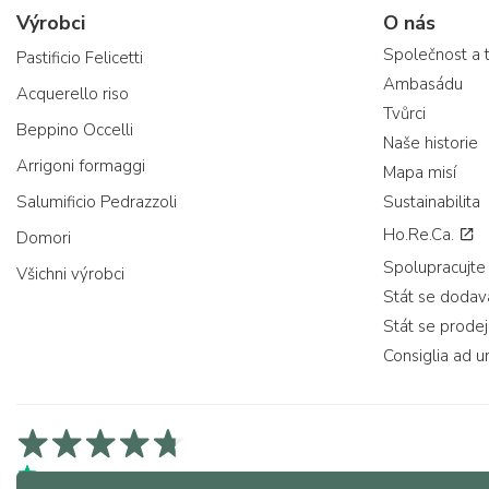
Výrobci
O nás
Společnost a 
Pastificio Felicetti
Ambasádu
Acquerello riso
Tvůrci
Beppino Occelli
Naše historie
Arrigoni formaggi
Mapa misí
Salumificio Pedrazzoli
Sustainabilita
Ho.Re.Ca.
Domori
Spolupracujte
Všichni výrobci
Stát se doda
Stát se prode
Consiglia ad u
4,7/5 na Trustpilot