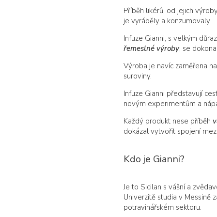
Příběh likérů, od jejich výroby 
je vyráběly a konzumovaly.
Infuze Gianni, s velkým důra
řemeslné výroby
, se dokonal
Výroba je navíc zaměřena n
suroviny.
Infuze Gianni představují ces
novým experimentům a náp
Každý produkt nese příběh
v
dokázal vytvořit spojení mez
Kdo je Gianni?
Je to Sicilan s vášní a zvěd
Univerzitě studia v Messině 
potravinářském sektoru.