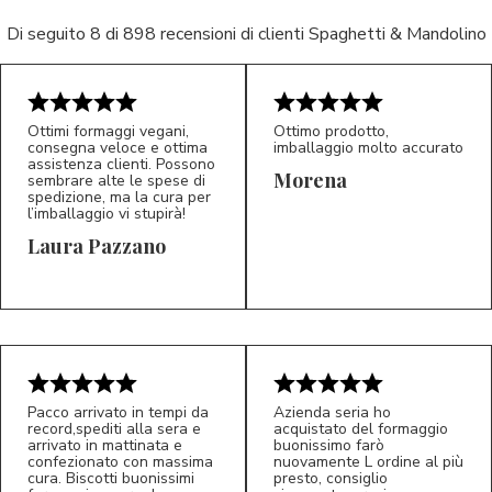
Di seguito 8 di 898 recensioni di clienti Spaghetti & Mandolino
Ottimi formaggi vegani,
Ottimo prodotto,
consegna veloce e ottima
imballaggio molto accurato
assistenza clienti. Possono
Morena
sembrare alte le spese di
spedizione, ma la cura per
l’imballaggio vi stupirà!
Laura Pazzano
5/5
5/5
LP
M*
Pacco arrivato in tempi da
Azienda seria ho
record,spediti alla sera e
acquistato del formaggio
arrivato in mattinata e
buonissimo farò
confezionato con massima
nuovamente L ordine al più
cura. Biscotti buonissimi
presto, consiglio