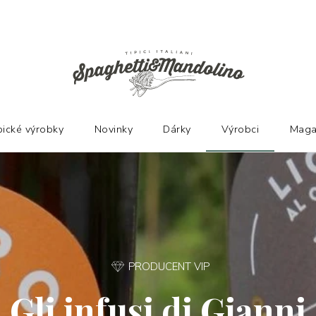
Ů
pické výrobky
Novinky
Dárky
Výrobci
Maga
PRODUCENT VIP
Gli infusi di Gianni