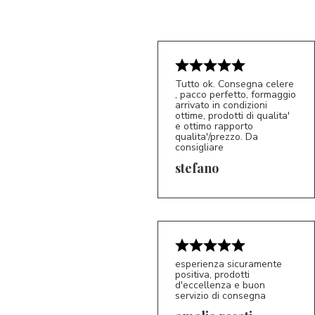
Tutto ok. Consegna celere
, pacco perfetto, formaggio
arrivato in condizioni
ottime, prodotti di qualita'
e ottimo rapporto
qualita'/prezzo. Da
consigliare
5/5
S*
stefano
esperienza sicuramente
positiva, prodotti
d'eccellenza e buon
servizio di consegna