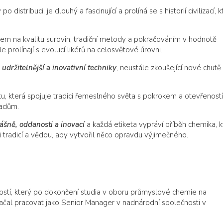
po distribuci, je dlouhý a fascinující a prolíná se s historií civilizací, 
zem na kvalitu surovin, tradiční metody a pokračováním v hodnotě
e prolínají s evolucí likérů na celosvětové úrovni.
a
udržitelnější a inovativní techniky
, neustále zkoušející nové chutě
tu, která spojuje tradici řemeslného světa s pokrokem a otevřeností
adům.
ášně, oddanosti a inovací
a každá etiketa vypráví příběh chemika, k
i tradicí a vědou, aby vytvořil něco opravdu výjimečného.
avostí, který po dokončení studia v oboru průmyslové chemie na
začal pracovat jako Senior Manager v nadnárodní společnosti v