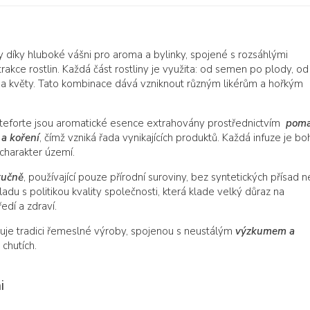
 díky hluboké vášni pro aroma a bylinky, spojené s rozsáhlými
rakce rostlin. Každá část rostliny je využita: od semen po plody, od
y a květy. Tato kombinace dává vzniknout různým likérům a hořkým
onteforte jsou aromatické esence extrahovány prostřednictvím
poma
 a koření
, čímž vzniká řada vynikajících produktů. Každá infuze je bo
charakter území.
ručně
, používající pouze přírodní suroviny, bez syntetických přísad 
ladu s politikou kvality společnosti, která klade velký důraz na
edí a zdraví.
ňuje tradici řemeslné výroby, spojenou s neustálým
výzkumem a
chutích.
i