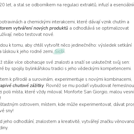
0 let, a stal se odborníkem na regulaci extraktů, infuzí a esenciální
potravinách a chemickými interakcemi, které dávají vznik chutím a
torem vytváření nových produktů
a odhodlává se optimalizovat
užívají, nebo testovat nové.
edou k tomu, aby chtěl vytvořit něco jedinečného: výsledek setkání
 láskou k jeho rodné zemi,
Sicílii
.
 stále více obohacuje své znalosti a snaží se uskutečnit svůj sen:
teré by spojily bylinkářskou tradici s jeho vědeckými kompetencemi.
ktem k přírodě a surovinám, experimentuje s novými kombinacemi,
vapivé chuťové zážitky
. Rovněž se mu podaří vybudovat řemeslnou
i poli místa, které vždy miloval: Monforte San Giorgio, malou vesnic
!
o šťastným ostrovem, místem, kde může experimentovat, dávat pro
vé sny!
ld jeho odhodlání, znalostem a kreativitě, vytvářejí značku věnovan
diny.