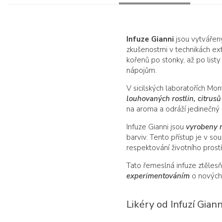
Infuze Gianni
jsou vytvářeny
zkušenostmi v technikách ext
kořenů po stonky, až po list
nápojům.
V sicilských laboratořích M
louhovaných rostlin, citrusů
na aroma a odráží jedinečný 
Infuze Gianni jsou
vyrobeny 
barviv. Tento přístup je v sou
respektování životního prostř
Tato řemeslná infuze ztěles
experimentováním
o nových 
Likéry od Infuzí Giann