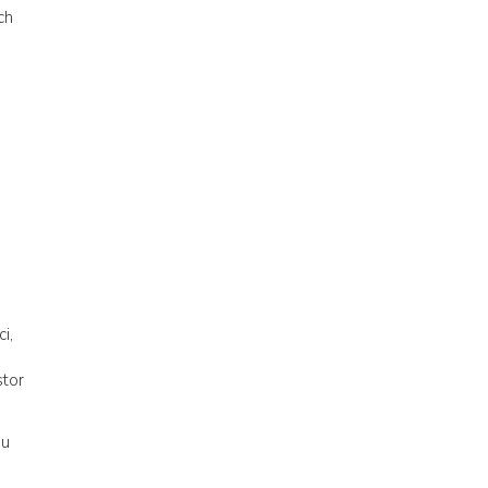
ch
i,
stor
ou