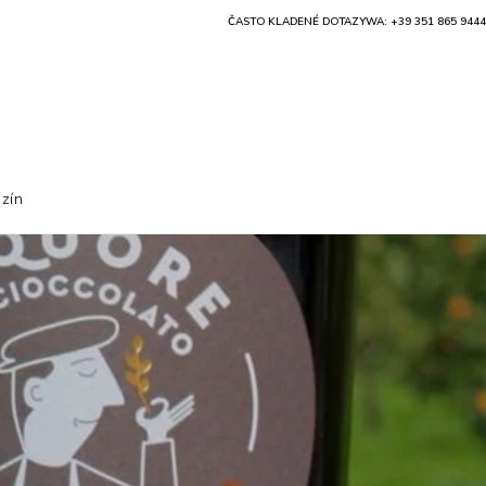
ČASTO KLADENÉ DOTAZY
WA: +39 351 865 9444
zín