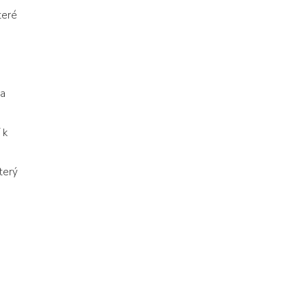
které
 a
 k
terý