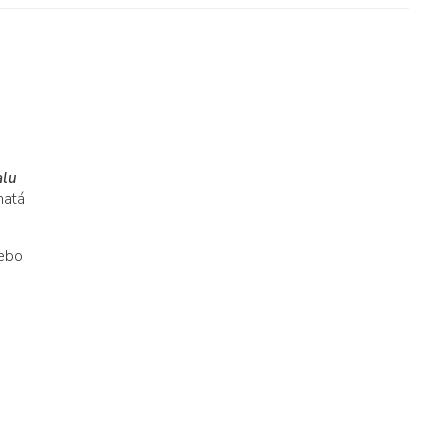
lu
hatá
nebo