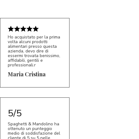
Ho acquistato per la prima
volta alcuni prodotti
alimentari presso questa
azienda, devo dire di
essermi trovata benissimo,
affidabili, gentili e
professionali.r
5/5
MC
Maria Cristina
5/5
Spaghetti & Mandolino ha
ottenuto un punteggio
medio di soddisfazione del
cliente di 5 su 5 nelle