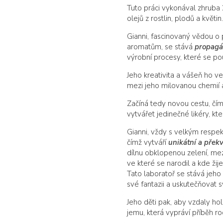
Tuto práci vykonával zhruba 2
olejů z rostlin, plodů a květin.
Gianni, fascinovaný vědou o 
aromatům, se stává
propagá
výrobní procesy, které se po
Jeho kreativita a vášeň ho v
mezi jeho milovanou chemií a
Začíná tedy novou cestu, čímž
vytvářet jedinečné likéry, k
Gianni, vždy s velkým respe
čímž vytváří
unikátní a přek
dílnu obklopenou zelení, mez
ve které se narodil a kde žije
Tato laboratoř se stává jeh
své fantazii a uskutečňovat s
Jeho děti pak, aby vzdaly ho
jemu, která vypráví příběh ro