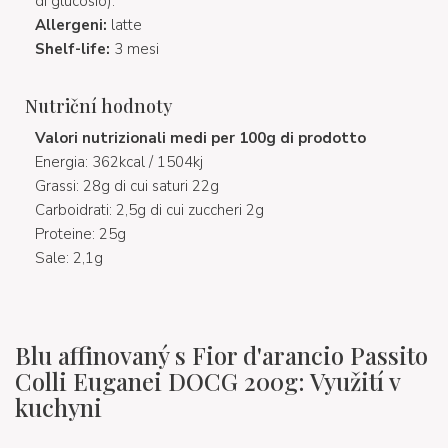
di glucosio).
Allergeni:
latte
Shelf-life:
3 mesi
Nutriční hodnoty
Valori nutrizionali medi per 100g di prodotto
Energia: 362kcal / 1504kj
Grassi: 28g di cui saturi 22g
Carboidrati: 2,5g di cui zuccheri 2g
Proteine: 25g
Sale: 2,1g
Blu affinovaný s Fior d'arancio Passito
Colli Euganei DOCG 200g: Využití v
kuchyni