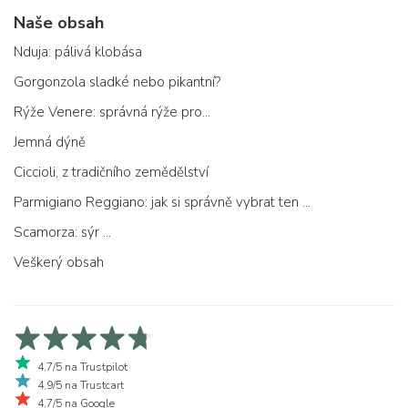
Naše obsah
Nduja: pálivá klobása
Gorgonzola sladké nebo pikantní?
Rýže Venere: správná rýže pro...
Jemná dýně
Ciccioli, z tradičního zemědělství
Parmigiano Reggiano: jak si správně vybrat ten pravý
Scamorza: sýr ...
Veškerý obsah
4,7/5 na Trustpilot
4,9/5 na Trustcart
4,7/5 na Google