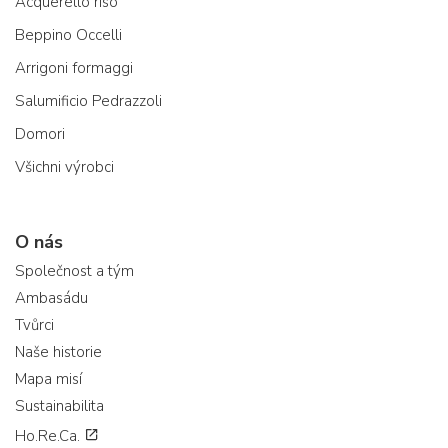
Acquerello riso
Beppino Occelli
Arrigoni formaggi
Salumificio Pedrazzoli
Domori
Všichni výrobci
O nás
Společnost a tým
Ambasádu
Tvůrci
Naše historie
Mapa misí
Sustainabilita
Ho.Re.Ca.