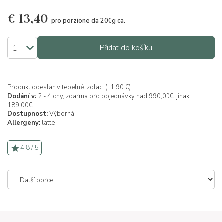
€
13,40
pro porzione da 200g ca.
Přidat do košíku
Produkt odeslán v tepelné izolaci (+1.90 €)
Dodání v:
2 - 4 dny, zdarma pro objednávky nad 990,00€, jinak
189,00€
Dostupnost:
Výborná
Allergeny:
latte
4.8 / 5