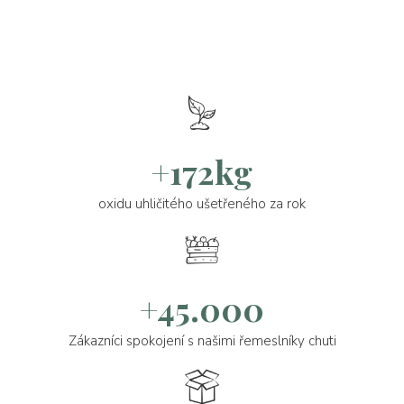
+172kg
oxidu uhličitého ušetřeného za rok
+45.000
Zákazníci spokojení s našimi řemeslníky chuti