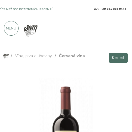
WA: +39 351 865 9444
VÍCE NEŽ 900 POZITIVNÍCH RECENZÍ
MENU
/
Vína, piva a lihoviny
/
Červená vína
Koupit