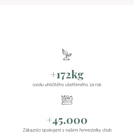
+172kg
oxidu uhličitého ušetřeného za rok
+45.000
Zákazníci spokojení s našimi řemeslníky chuti