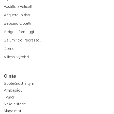
Pastificio Felicetti
Acquerello riso
Beppino Occelli
Arrigoni formaggi
Salumificio Pedrazzoli
Domori
Všichni výrobci
O nás
Společnost a tým
Ambasádu
Tvůrci
Naše historie
Mapa misí