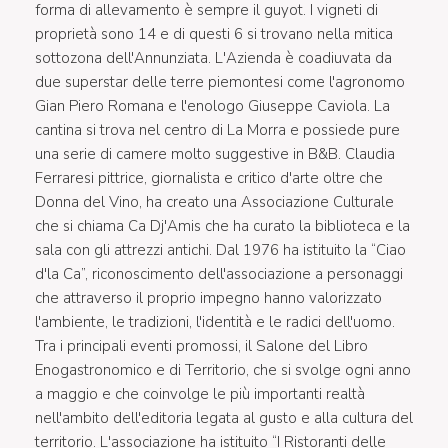
forma di allevamento è sempre il guyot. I vigneti di
proprietà sono 14 e di questi 6 si trovano nella mitica
sottozona dell'Annunziata. L'Azienda è coadiuvata da
due superstar delle terre piemontesi come l'agronomo
Gian Piero Romana e l'enologo Giuseppe Caviola. La
cantina si trova nel centro di La Morra e possiede pure
una serie di camere molto suggestive in B&B. Claudia
Ferraresi pittrice, giornalista e critico d'arte oltre che
Donna del Vino, ha creato una Associazione Culturale
che si chiama Ca Dj'Amis che ha curato la biblioteca e la
sala con gli attrezzi antichi. Dal 1976 ha istituito la “Ciao
d'la Ca”, riconoscimento dell'associazione a personaggi
che attraverso il proprio impegno hanno valorizzato
l'ambiente, le tradizioni, l'identità e le radici dell'uomo.
Tra i principali eventi promossi, il Salone del Libro
Enogastronomico e di Territorio, che si svolge ogni anno
a maggio e che coinvolge le più importanti realtà
nell'ambito dell'editoria legata al gusto e alla cultura del
territorio. L'associazione ha istituito “I Ristoranti delle