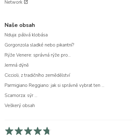
Network
Naše obsah
Nduja: pálivá klobása
Gorgonzola sladké nebo pikantní?
Rýže Venere: správná rýže pro...
Jemná dýně
Ciccioli, z tradičního zemědělství
Parmigiano Reggiano: jak si správně vybrat ten pravý
Scamorza: sýr ...
Veškerý obsah