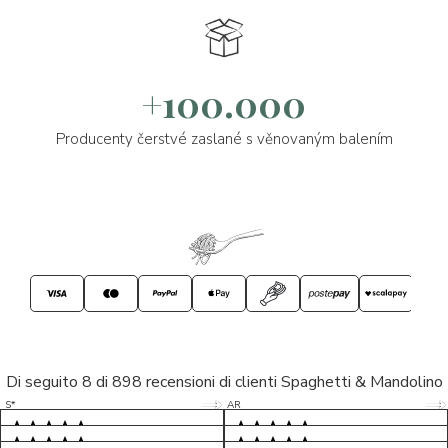
+100.000
Producenty čerstvé zaslané s věnovaným balením
Di seguito 8 di 898 recensioni di clienti Spaghetti & Mandolino
5/5
5/5
S*
AR
5/5
5/5
LP
D*
5/5
5/5
M*
S*