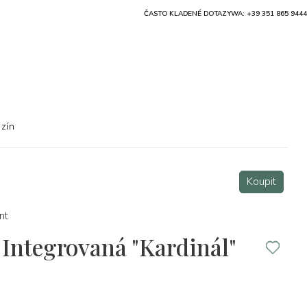
ČASTO KLADENÉ DOTAZY
WA: +39 351 865 9444
zín
Koupit
nt
Integrovaná "Kardinál"