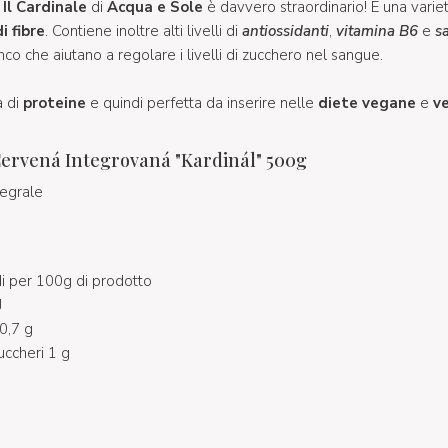
Il Cardinale
di
Acqua e Sole
è davvero straordinario! È una vari
di fibre
. Contiene inoltre alti livelli di
antiossidanti
,
vitamina B6
e
sa
inco che aiutano a regolare i livelli di zucchero nel sangue.
a di
proteine
e quindi perfetta da inserire nelle
diete vegane
e
v
ervená Integrovaná "Kardinál" 500g
tegrale
 per 100g di prodotto
J
 0,7 g
uccheri 1 g