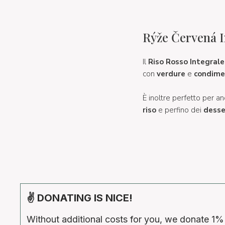
Rýže Červená I
Il
Riso Rosso Integrale 
con
verdure
e
condime
È inoltre perfetto per a
riso
e perfino dei
desse
✌ DONATING IS NICE!
Without additional costs for you, we donate 1%