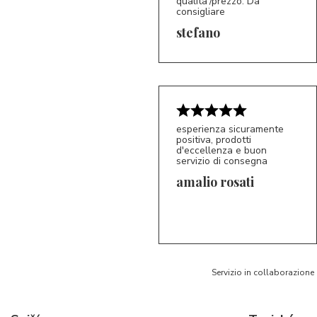
qualita'/prezzo. Da
consigliare
5/5
S*
stefano
esperienza sicuramente
positiva, prodotti
d'eccellenza e buon
servizio di consegna
amalio rosati
5/5
AR
Servizio in collaborazione