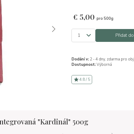
€
5,00
pro 500g
Přidat do
Dodání v:
2 - 4 dny, zdarma pro ob
Dostupnost:
Výborná
4.8 / 5
ntegrovaná "Kardinál" 500g