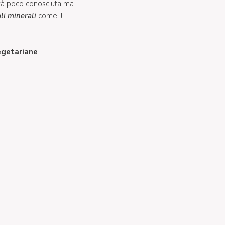
età poco conosciuta ma
li minerali
come il
egetariane
.