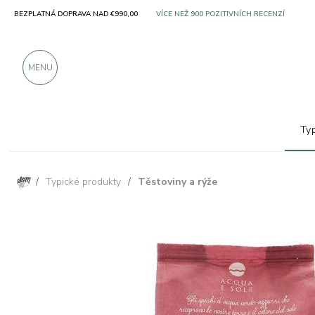
BEZPLATNÁ DOPRAVA NAD €990,00
SOLO PRODUKTY OD VYNIKAJÍCÍCH VÝROBC
VÍCE NEŽ 900 POZITIVNÍCH RECENZÍ
MENU
Ty
/
Typické produkty
/
Těstoviny a rýže