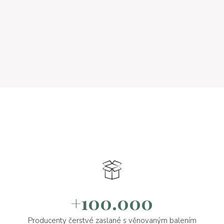
+100.000
Producenty čerstvé zaslané s věnovaným balením