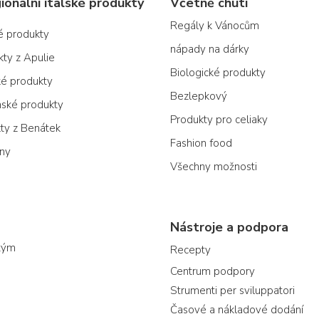
ionální italské produkty
Včetně chuti
Regály k Vánocům
ké produkty
nápady na dárky
kty z Apulie
Biologické produkty
ké produkty
Bezlepkový
nské produkty
Produkty pro celiaky
kty z Benátek
Fashion food
ony
Všechny možnosti
Nástroje a podpora
tým
Recepty
Centrum podpory
Strumenti per sviluppatori
Časové a nákladové dodání