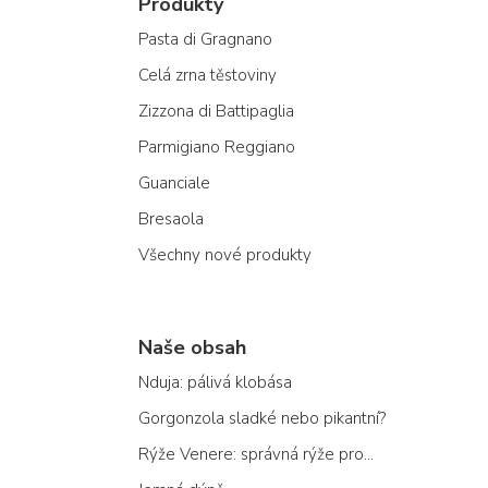
Produkty
Pasta di Gragnano
Celá zrna těstoviny
Zizzona di Battipaglia
Parmigiano Reggiano
Guanciale
Bresaola
Všechny nové produkty
Naše obsah
Nduja: pálivá klobása
Gorgonzola sladké nebo pikantní?
Rýže Venere: správná rýže pro...