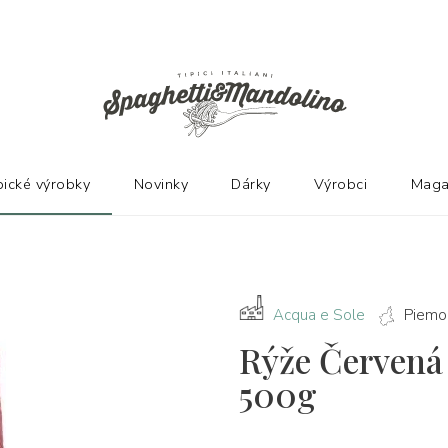
Ů
pické výrobky
Novinky
Dárky
Výrobci
Maga
Acqua e Sole
Piemo
Rýže Červená 
500g