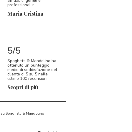
affidabili, gentili e
professionali.r
5/5
MC
Maria Cristina
5/5
Spaghetti & Mandolino ha
ottenuto un punteggio
medio di soddisfazione del
cliente di 5 su 5 nelle
ultime 100 recensioni
Scopri di più
to su Spaghetti & Mandolino