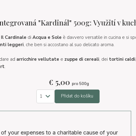
ntegrovaná "Kardinál" 500g: Využití v kuc
Il Cardinale
di
Acqua e Sole
è davvero versatile in cucina e si s
nti leggeri
, che ben si accostano al suo delicato aroma.
ndare ad
arricchire
vellutate
e
zuppe di cereali
, dei
tortini caldi
rt
.
€
5,00
pro 500g
Přidat do košíku
 of your expenses to a charitable cause of your