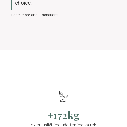
choice.
Learn more about donations
+172kg
oxidu uhličitého ušetřeného za rok