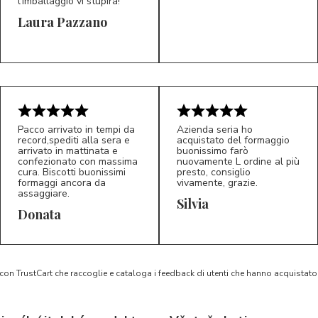
l’imballaggio vi stupirà!
Laura Pazzano
5/5
5/5
LP
M*
Pacco arrivato in tempi da
Azienda seria ho
record,spediti alla sera e
acquistato del formaggio
arrivato in mattinata e
buonissimo farò
confezionato con massima
nuovamente L ordine al più
cura. Biscotti buonissimi
presto, consiglio
formaggi ancora da
vivamente, grazie.
assaggiare.
Silvia
5/5
5/5
D*
S*
Donata
 con TrustCart che raccoglie e cataloga i feedback di utenti che hanno acquista