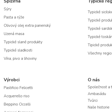
Spižírna
Typické reg
Sýry
Typické sicils
Pasta a rýže
Typické produ
Olivový olej extra panenský
Typické sards
Uzená masa
Typické toská
Typické slané produkty
Tipické produ
Typické sladkosti
Všechny regi
Vína, pivo a lihoviny
Výrobci
O nás
Společnost a 
Pastificio Felicetti
Ambasádu
Acquerello riso
Tvůrci
Beppino Occelli
Naše historie