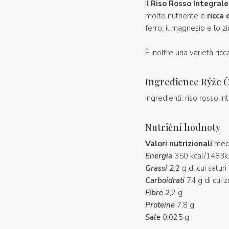
Il
Riso Rosso Integrale 
molto nutriente e
ricca 
ferro, il magnesio e lo z
È inoltre una varietà ricc
Ingredience Rýže Č
Ingredienti: riso rosso in
Nutriční hodnoty
Valori nutrizionali
medi
Energia
350 kcal/1483k
Grassi 2
,2 g di cui saturi
Carboidrati
74 g di cui z
Fibre 2
,2 g
Proteine
7,8 g
Sale
0,025 g