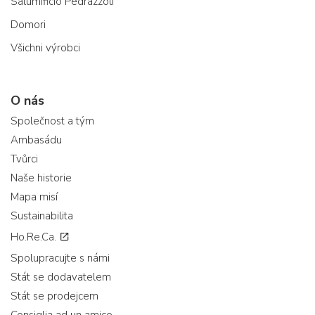
Salumificio Pedrazzoli
Domori
Všichni výrobci
O nás
Společnost a tým
Ambasádu
Tvůrci
Naše historie
Mapa misí
Sustainabilita
Ho.Re.Ca.
Spolupracujte s námi
Stát se dodavatelem
Stát se prodejcem