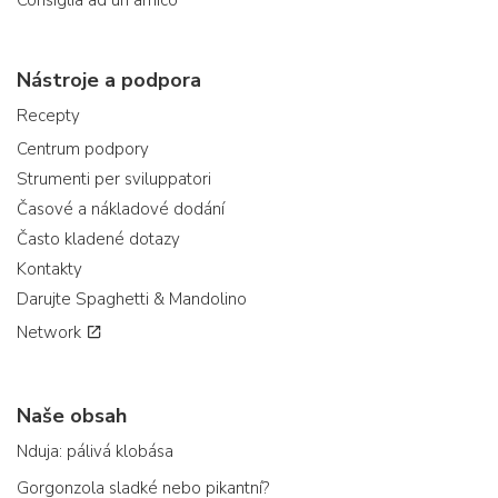
Consiglia ad un amico
Nástroje a podpora
Recepty
Centrum podpory
Strumenti per sviluppatori
Časové a nákladové dodání
Často kladené dotazy
Kontakty
Darujte Spaghetti & Mandolino
Network
Naše obsah
Nduja: pálivá klobása
Gorgonzola sladké nebo pikantní?