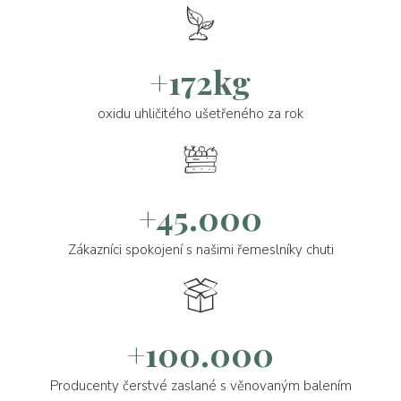
+172kg
oxidu uhličitého ušetřeného za rok
+45.000
Zákazníci spokojení s našimi řemeslníky chuti
+100.000
Producenty čerstvé zaslané s věnovaným balením