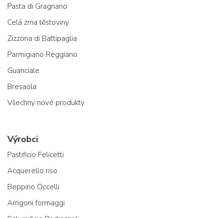
Pasta di Gragnano
Celá zrna těstoviny
Zizzona di Battipaglia
Parmigiano Reggiano
Guanciale
Bresaola
Všechny nové produkty
Výrobci
Pastificio Felicetti
Acquerello riso
Beppino Occelli
Arrigoni formaggi