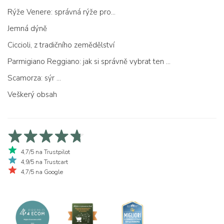
Rýže Venere: správná rýže pro...
Jemná dýně
Ciccioli, z tradičního zemědělství
Parmigiano Reggiano: jak si správně vybrat ten pravý
Scamorza: sýr ...
Veškerý obsah
4,7/5 na Trustpilot
4,9/5 na Trustcart
4,7/5 na Google