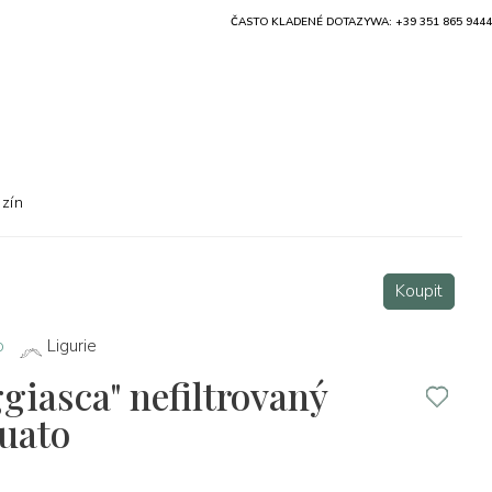
ČASTO KLADENÉ DOTAZY
WA: +39 351 865 9444
zín
Koupit
o
Ligurie
giasca" nefiltrovaný
uato