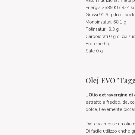
Valori nutrizionali medi 
Energia 3389 KJ / 824 kc
Grassi 91.6 g di cui acidi
Monoinsaturi: 68,1 g
Polinsaturi: 8,3 g
Carboidrati 0 g di cui zu
Proteine 0 g
Sale 0 g
Olej EVO "Taggi
L’
Olio extravergine di 
estratto a freddo, dal co
dolce, lievemente picca
Dieteticamente un olio mol
Di facile utilizzo anche 