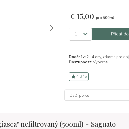
€
15,00
pro 500ml
Přidat do
Dodání v:
2 - 4 dny, zdarma pro ob
Dostupnost:
Výborná
4.8 / 5
iasca" nefiltrovaný (500ml) - Saguato