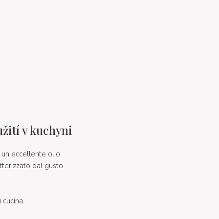
žití v kuchyni
un eccellente olio
tterizzato dal gusto
 cucina.