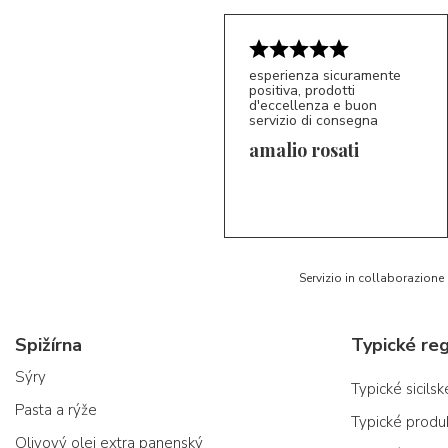
esperienza sicuramente
positiva, prodotti
d'eccellenza e buon
servizio di consegna
amalio rosati
5/5
AR
Servizio in collaborazione
Spižírna
Typické reg
Sýry
Typické sicils
Pasta a rýže
Typické produ
Olivový olej extra panenský