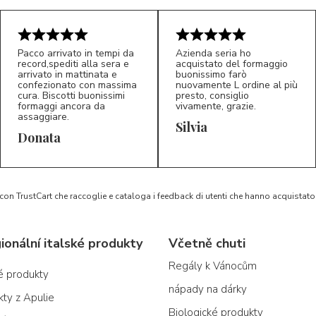
Pacco arrivato in tempi da
Azienda seria ho
record,spediti alla sera e
acquistato del formaggio
arrivato in mattinata e
buonissimo farò
confezionato con massima
nuovamente L ordine al più
cura. Biscotti buonissimi
presto, consiglio
formaggi ancora da
vivamente, grazie.
assaggiare.
Silvia
5/5
5/5
D*
S*
Donata
 con TrustCart che raccoglie e cataloga i feedback di utenti che hanno acquista
ionální italské produkty
Včetně chuti
Regály k Vánocům
ké produkty
nápady na dárky
kty z Apulie
Biologické produkty