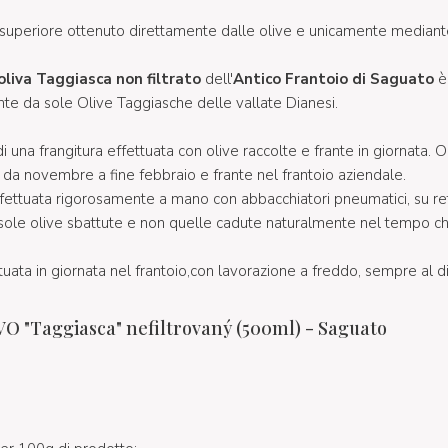
ia superiore ottenuto direttamente dalle olive e unicamente median
oliva Taggiasca non filtrato
dell'
Antico Frantoio di Saguato
è 
te da sole Olive Taggiasche delle vallate Dianesi.
 di una frangitura effettuata con olive raccolte e frante in giornata. 
, da novembre a fine febbraio e frante nel frantoio aziendale.
ffettuata rigorosamente a mano con abbacchiatori pneumatici, su r
 sole olive sbattute e non quelle cadute naturalmente nel tempo
tuata in giornata nel frantoio,con lavorazione a freddo, sempre al d
VO "Taggiasca" nefiltrovaný (500ml) - Saguato