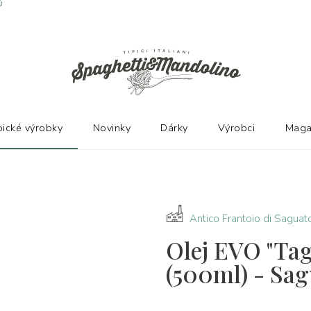
Ů
pické výrobky
Novinky
Dárky
Výrobci
Maga
Antico Frantoio di Saguat
Olej EVO "Tag
(500ml) - Sag