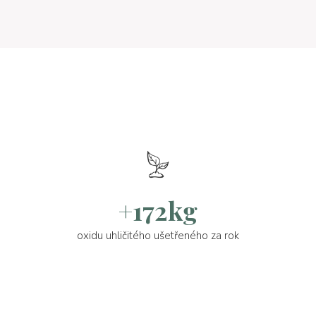
+172kg
oxidu uhličitého ušetřeného za rok