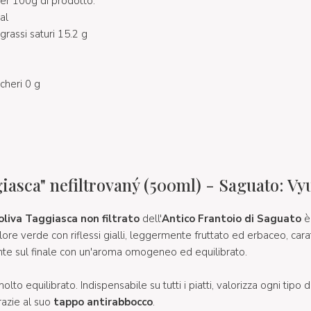
per 100g di prodotto:
al
 grassi saturi 15.2 g
ccheri 0 g
asca" nefiltrovaný (500ml) - Saguato: Vyu
oliva Taggiasca non filtrato
dell'
Antico Frantoio di Saguato
è 
lore verde con riflessi gialli, leggermente fruttato ed erbaceo, cara
nte sul finale con un'aroma omogeneo ed equilibrato.
to equilibrato. Indispensabile su tutti i piatti, valorizza ogni tipo di
grazie al suo
tappo antirabbocco
.