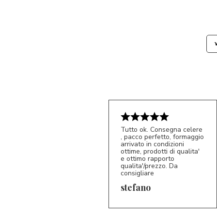
Tutto ok. Consegna celere
, pacco perfetto, formaggio
arrivato in condizioni
ottime, prodotti di qualita'
e ottimo rapporto
qualita'/prezzo. Da
consigliare
5/5
S*
stefano