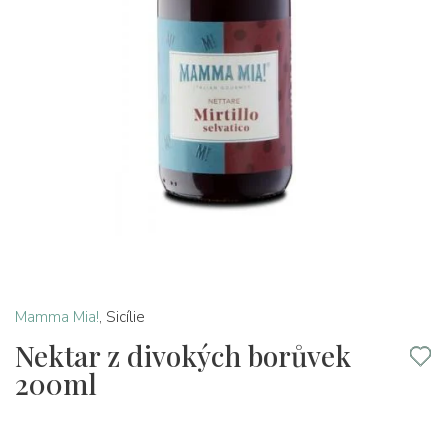
Mamma Mia!
,
Sicílie
Nektar z divokých borůvek
200ml