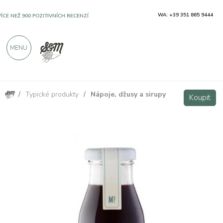
WA: +39 351 865 9444
VÍCE NEŽ 900 POZITIVNÍCH RECENZÍ
MENU
/
Typické produkty
/
Nápoje, džusy a sirupy
Nektar z divokých borůvek 200ml
Koupit
Koupit