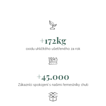
+172kg
oxidu uhličitého ušetřeného za rok
+45.000
Zákazníci spokojení s našimi řemeslníky chuti