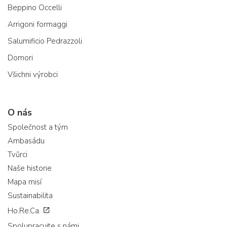
Beppino Occelli
Arrigoni formaggi
Salumificio Pedrazzoli
Domori
Všichni výrobci
O nás
Společnost a tým
Ambasádu
Tvůrci
Naše historie
Mapa misí
Sustainabilita
Ho.Re.Ca.
Spolupracujte s námi