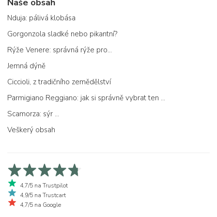
Naše obsah
Nduja: pálivá klobása
Gorgonzola sladké nebo pikantní?
Rýže Venere: správná rýže pro...
Jemná dýně
Ciccioli, z tradičního zemědělství
Parmigiano Reggiano: jak si správně vybrat ten pravý
Scamorza: sýr ...
Veškerý obsah
4,7/5 na Trustpilot
4,9/5 na Trustcart
4,7/5 na Google