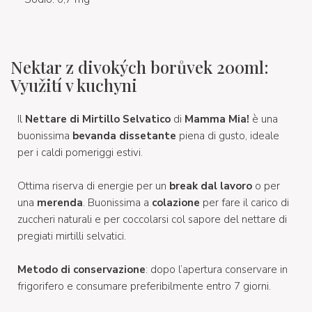
Nektar z divokých borůvek 200ml:
Využití v kuchyni
Il
Nettare di Mirtillo Selvatico
di
Mamma Mia!
è una
buonissima
bevanda dissetante
piena di gusto, ideale
per i caldi pomeriggi estivi.
Ottima riserva di energie per un
break dal lavoro
o per
una
merenda
. Buonissima a
colazione
per fare il carico di
zuccheri naturali e per coccolarsi col sapore del nettare di
pregiati mirtilli selvatici.
Metodo di conservazione
: dopo l’apertura conservare in
frigorifero e consumare preferibilmente entro 7 giorni.