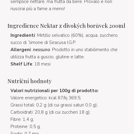
semplice nettare, ma frutta da bere. Provalo e non
riuscirai più a farne a meno!
Ingredience Nektar z divokých borůvek 200ml
Ingredienti
: Mirtillo selvatico (60%), acqua, zucchero,
succo di “limone di Siracusa I.G.P.
Allergeni
:
nessuno
. Prodotto in uno stabilimento che
utilizza frutta a guscio, glutine e latte.
Shelf Life
: 18 mesi
Nutriční hodnoty
Valori nutrizionali
per 100g di prodotto:
Valore energetico: kcal 87/kj 369,5;
Grassi totali: 0,2 g (di cui grassi saturi 0,0 g);
Carboidrati: 20,8 g (di cui zuccheri 18 g);
Fibre: 1,4 g;
Proteine: 0,5 g;
Sodio: 0,7 mg