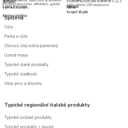
questa azienda, devo dire di essermi
soddisfazione del cliente di 5 su 5
stefano
trovata benissimo, affidabili, gentili
nelle ultime 100 recensioni
Laura Pazzano
Donata
Silvia
e professionali.r
Scopri di più
Maria Cristina
Spižírna
Sýry
Pasta a rýže
Olivový olej extra panenský
Uzená masa
Typické slané produkty
Typické sladkosti
Vína, pivo a lihoviny
Typické regionální italské produkty
Typické sicilské produkty
Typické produkty z Apulie