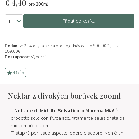
€
4,40
pro 200ml
Přidat do košíku
Dodání v:
2 - 4 dny, zdarma pro objednávky nad 990,00€, jinak
189,00€
Dostupnost:
Výborná
4.8 / 5
Nektar z divokých borůvek 200ml
Il
Nettare di Mirtillo Selvatico
di
Mamma Mia!
è
prodotto solo con frutta accuratamente selezionata dai
migliori produttori.
Ti stupirà per il suo aspetto, odore e sapore. Non è un