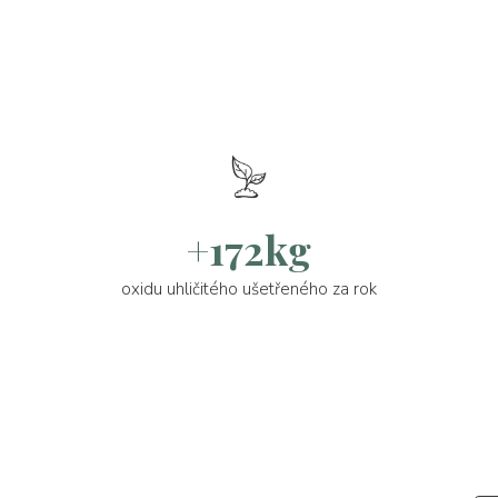
+172kg
oxidu uhličitého ušetřeného za rok