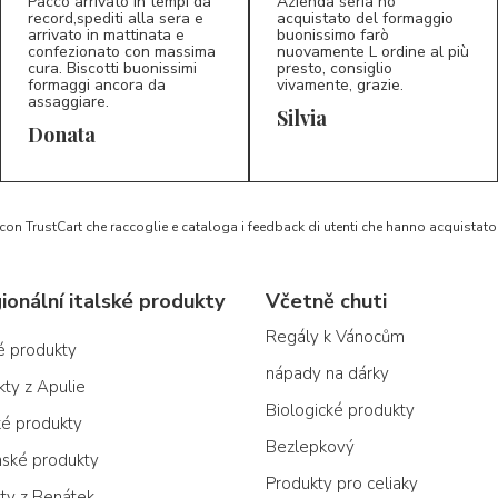
Pacco arrivato in tempi da
Azienda seria ho
record,spediti alla sera e
acquistato del formaggio
arrivato in mattinata e
buonissimo farò
confezionato con massima
nuovamente L ordine al più
cura. Biscotti buonissimi
presto, consiglio
formaggi ancora da
vivamente, grazie.
assaggiare.
Silvia
5/5
5/5
D*
S*
Donata
 con TrustCart che raccoglie e cataloga i feedback di utenti che hanno acquista
ionální italské produkty
Včetně chuti
Regály k Vánocům
ké produkty
nápady na dárky
kty z Apulie
Biologické produkty
ké produkty
Bezlepkový
nské produkty
Produkty pro celiaky
kty z Benátek