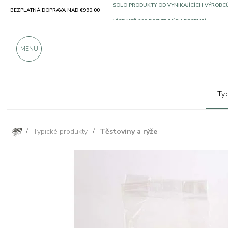
BEZPLATNÁ DOPRAVA NAD €990,00
SOLO PRODUKTY OD VYNIKAJÍCÍCH VÝROBC
VÍCE NEŽ 900 POZITIVNÍCH RECENZÍ
MENU
Ty
/
Typické produkty
/
Těstoviny a rýže