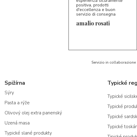
esperienza sicuramente
positiva, prodotti
d'eccellenza e buon
servizio di consegna
amalio rosati
5/5
AR
Servizio in collaborazione
Spižírna
Typické reg
Sýry
Typické sicils
Pasta a rýže
Typické produ
Olivový olej extra panenský
Typické sards
Uzená masa
Typické toská
Typické slané produkty
Tipické produ