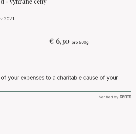
 - vyhrané ceny
 v 2021
€
6,30
pro 500g
 of your expenses to a charitable cause of your
Verified by