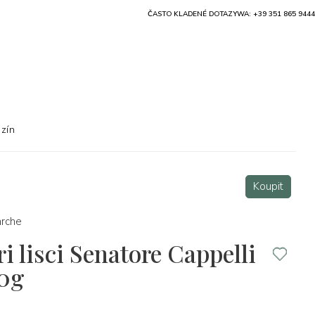
ČASTO KLADENÉ DOTAZY
WA: +39 351 865 9444
zín
Koupit
rche
i lisci Senatore Cappelli
00g