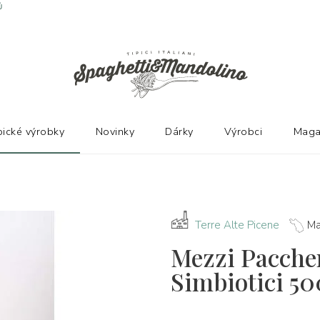
Ů
pické výrobky
Novinky
Dárky
Výrobci
Maga
Terre Alte Picene
Ma
Mezzi Paccher
Simbiotici 5