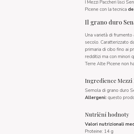
I Mezzi Paccheri lisci Se
Picene con la tecnica
de
Il grano duro Sen
Una varietà di frumento
secolo. Caratterizzato d
primaria di cibo fino ai p
redditizi ma con minori q
Terre Alte Picene non ha 
Ingredience Mezzi P
Semola di grano duro Se
Allergeni:
questo prodo
Nutriční hodnoty
Valori nutrizionali me
Proteine: 14 g