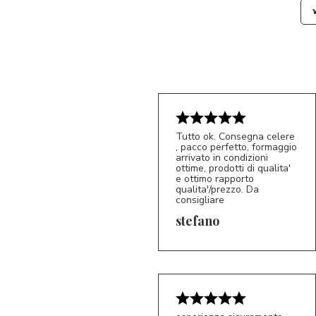
Tutto ok. Consegna celere
, pacco perfetto, formaggio
arrivato in condizioni
ottime, prodotti di qualita'
e ottimo rapporto
qualita'/prezzo. Da
consigliare
5/5
S*
stefano