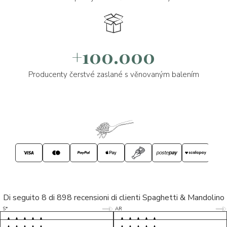
+100.000
Producenty čerstvé zaslané s věnovaným balením
Di seguito 8 di 898 recensioni di clienti Spaghetti & Mandolino
5/5
5/5
S*
AR
5/5
5/5
LP
D*
5/5
5/5
M*
S*