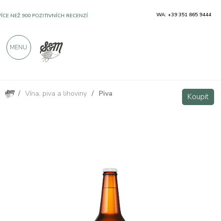
WA: +39 351 865 9444
VÍCE NEŽ 900 POZITIVNÍCH RECENZÍ
MENU
/
Vína, piva a lihoviny
/
Piva
Lunapark - Pilsner DDH IPA 33cl
Koupit
Koupit