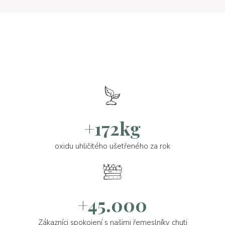
+172kg
oxidu uhličitého ušetřeného za rok
+45.000
Zákazníci spokojení s našimi řemeslníky chuti