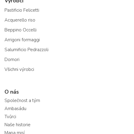
Výrobci
Pastificio Felicetti
Acquerello riso
Beppino Occelli
Arrigoni formaggi
Salumificio Pedrazzoli
Domori
Všichni výrobci
O nás
Společnost a tým
Ambasádu
Tvůrci
Naše historie
Mapa misí