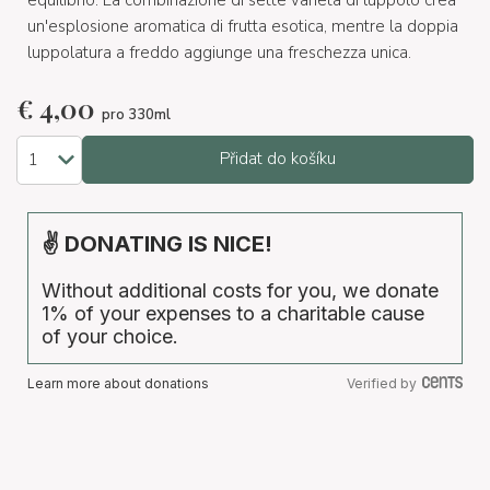
equilibrio. La combinazione di sette varietà di luppolo crea
un'esplosione aromatica di frutta esotica, mentre la doppia
luppolatura a freddo aggiunge una freschezza unica.
€
4,00
pro 330ml
Přidat do košíku
✌ DONATING IS NICE!
Without additional costs for you, we donate
1% of your expenses to a charitable cause
of your choice.
Learn more about donations
Verified by