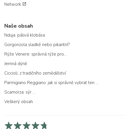
Network
Naše obsah
Nduja: pálivá klobása
Gorgonzola sladké nebo pikantní?
Rýže Venere: správná rýže pro...
Jemná dýně
Ciccioli, z tradičního zemědělství
Parmigiano Reggiano: jak si správně vybrat ten pravý
Scamorza: sýr ...
Veškerý obsah