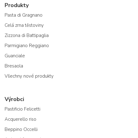
Produkty
Pasta di Gragnano
Celá zrna těstoviny
Zizzona di Battipaglia
Parmigiano Reggiano
Guanciale
Bresaola
Všechny nové produkty
Výrobci
Pastificio Felicetti
Acquerello riso
Beppino Occelli