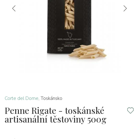
Corte del Dome
,
Toskánsko
Penne Rigate - toskánské
artisanální těstoviny 500g