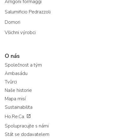
Arrigoni formaggi
Salumificio Pedrazzoli
Domori
Všichni výrobci
O nás
Společnost a tým
Ambasádu
Tvůrci
Naše historie
Mapa misí
Sustainabilita
Ho.Re.Ca.
Spolupracujte s námi
Stát se dodavatelem