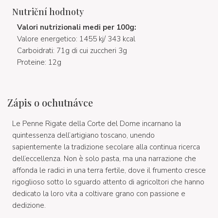
Nutriční hodnoty
Valori nutrizionali medi per 100g:
Valore energetico: 1455 kj/ 343 kcal
Carboidrati: 71g di cui zuccheri 3g
Proteine: 12g
Zápis o ochutnávce
Le Penne Rigate della Corte del Dome incarnano la
quintessenza dell’artigiano toscano, unendo
sapientemente la tradizione secolare alla continua ricerca
dell’eccellenza. Non è solo pasta, ma una narrazione che
affonda le radici in una terra fertile, dove il frumento cresce
rigoglioso sotto lo sguardo attento di agricoltori che hanno
dedicato la loro vita a coltivare grano con passione e
dedizione.