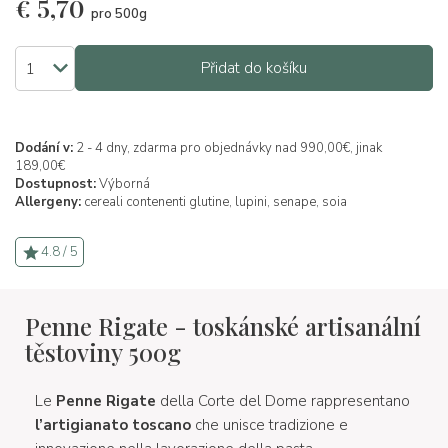
€
5,70
pro 500g
Přidat do košíku
Dodání v:
2 - 4 dny, zdarma pro objednávky nad 990,00€, jinak
189,00€
Dostupnost:
Výborná
Allergeny:
cereali contenenti glutine,
lupini,
senape,
soia
4.8 / 5
Penne Rigate - toskánské artisanální
těstoviny 500g
Le
Penne Rigate
della Corte del Dome rappresentano
l’artigianato toscano
che unisce tradizione e