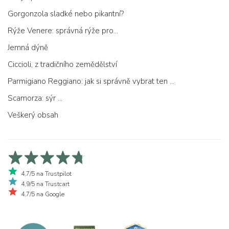
Gorgonzola sladké nebo pikantní?
Rýže Venere: správná rýže pro...
Jemná dýně
Ciccioli, z tradičního zemědělství
Parmigiano Reggiano: jak si správně vybrat ten pravý
Scamorza: sýr ...
Veškerý obsah
4,7/5 na Trustpilot
4,9/5 na Trustcart
4,7/5 na Google