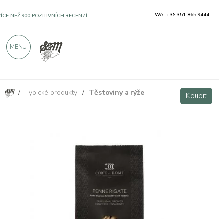
WA: +39 351 865 9444
VÍCE NEŽ 900 POZITIVNÍCH RECENZÍ
MENU
/
Typické produkty
/
Těstoviny a rýže
Penne Rigate - toskánské artisanální těstoviny 500g
Koupit
Koupit