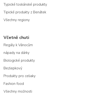
Typické toskánské produkty
Tipické produkty z Benátek
Všechny regiony
Včetně chuti
Regály k Vánocům
nápady na dárky
Biologické produkty
Bezlepkový
Produkty pro celiaky
Fashion food
Všechny možnosti