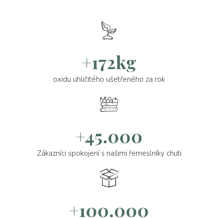
+172kg
oxidu uhličitého ušetřeného za rok
+45.000
Zákazníci spokojení s našimi řemeslníky chuti
+100.000