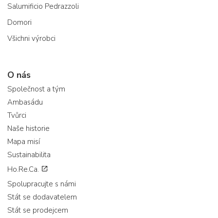
Salumificio Pedrazzoli
Domori
Všichni výrobci
O nás
Společnost a tým
Ambasádu
Tvůrci
Naše historie
Mapa misí
Sustainabilita
Ho.Re.Ca.
Spolupracujte s námi
Stát se dodavatelem
Stát se prodejcem