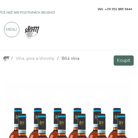
WA: +39 351 865 9444
VÍCE NEŽ 900 POZITIVNÍCH RECENZÍ
MENU
/
Vína, piva a lihoviny
/
Bílá vína
Vin Santo del Chianti Rufina DOC - 12 bottiglie - Villa di Vetrice
Koupit
Koupit