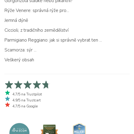
Gorgonzola sladké nebo pikantní?
Rýže Venere: správná rýže pro...
Jemná dýně
Ciccioli, z tradičního zemědělství
Parmigiano Reggiano: jak si správně vybrat ten pravý
Scamorza: sýr ...
Veškerý obsah
4,7/5 na Trustpilot
4,9/5 na Trustcart
4,7/5 na Google