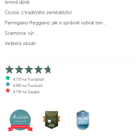
Jemná dýně
Ciccioli, z tradičního zemědělství
Parmigiano Reggiano: jak si správně vybrat ten pravý
Scamorza: sýr ...
Veškerý obsah
4,7/5 na Trustpilot
4,9/5 na Trustcart
4,7/5 na Google