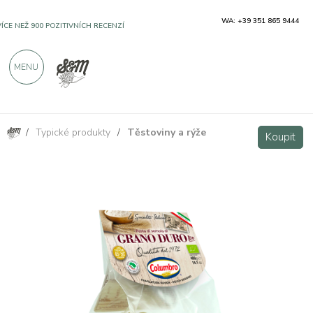
WA: +39 351 865 9444
VÍCE NEŽ 900 POZITIVNÍCH RECENZÍ
MENU
/
Typické produkty
/
Těstoviny a rýže
Calamarata Bio di grano duro 400g
Koupit
Koupit