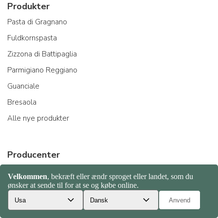
Produkter
Pasta di Gragnano
Fuldkornspasta
Zizzona di Battipaglia
Parmigiano Reggiano
Guanciale
Bresaola
Alle nye produkter
Producenter
Pastificio Felicetti
Acquerello riso
Beppino Occelli