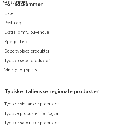
Maria Cristina
Forrådskammer
Oste
Pasta og ris
Ekstra jomfru olivenolie
Speget kød
Salte typiske produkter
Typiske søde produkter
Vine, øl og spirits
Typiske italienske regionale produkter
Typiske sicilianske produkter
Typiske produkter fra Puglia
Typiske sardiniske produkter