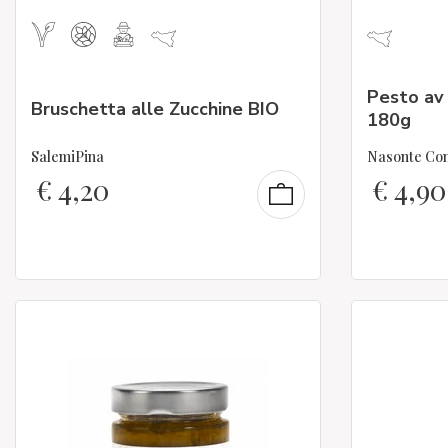
Pesto av v
Bruschetta alle Zucchine BIO
180g
SalemiPina
Nasonte Cond
€
4,20
€
4,90