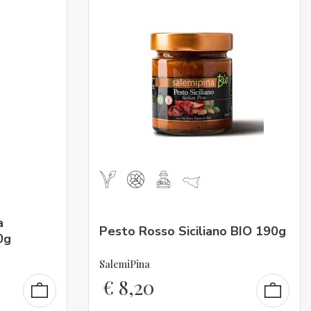
a
Pesto Rosso Siciliano BIO 190g
0g
SalemiPina
€
8,20