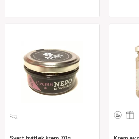
Svart hvitløk krem 70g
Krem av 