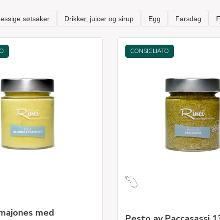
TO
CONSIGLIATO
majones med
Pesto av Paccasassi 