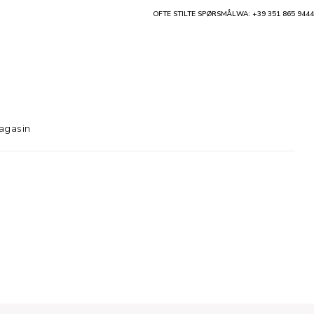
OFTE STILTE SPØRSMÅL
WA: +39 351 865 9444
agasin