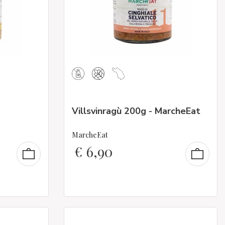
Villsvinragù 200g - MarcheEat
MarcheEat
€
6,90