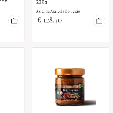
220g
Azienda Agricola Il Poggio
€
128,70