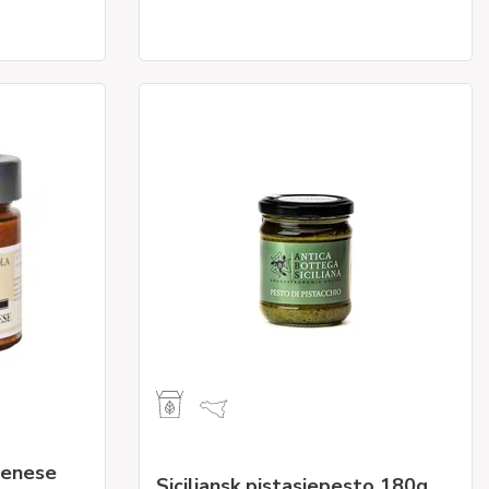
Senese
Siciliansk pistasjepesto 180g