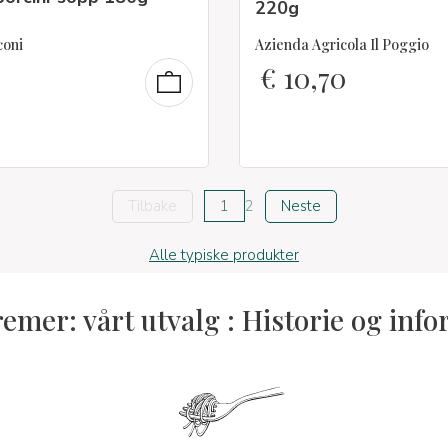
220g
coni
Azienda Agricola Il Poggio
0
€
10,70
Tilbake
1
2
Neste
Alle typiske produkter
remer: vårt utvalg : Historie og inf