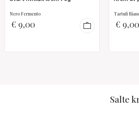
Nero Fermento
Tartufi Bian
€
9,00
€
9,0
Salte k