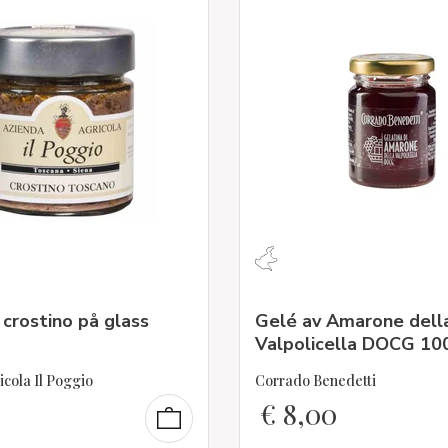
crostino på glass
Gelé av Amarone dell
Valpolicella DOCG 10
cola Il Poggio
Corrado Benedetti
0
€
8,00