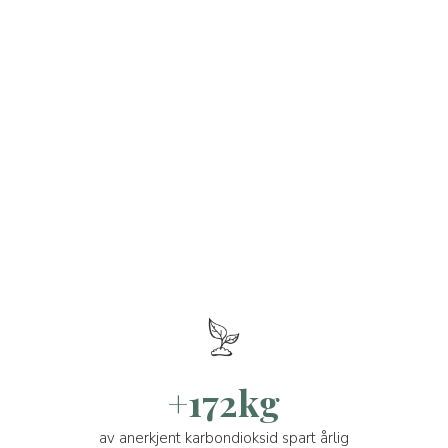
+172kg
av anerkjent karbondioksid spart årlig