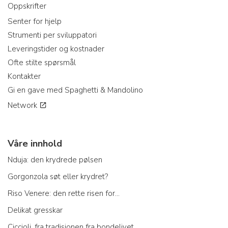
Oppskrifter
Senter for hjelp
Strumenti per sviluppatori
Leveringstider og kostnader
Ofte stilte spørsmål
Kontakter
Gi en gave med Spaghetti & Mandolino
Network
Våre innhold
Nduja: den krydrede pølsen
Gorgonzola søt eller krydret?
Riso Venere: den rette risen for...
Delikat gresskar
Ciccioli, fra tradisjonen fra bondelivet