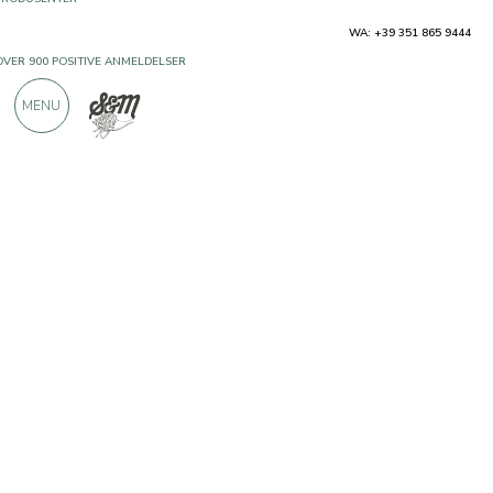
WA: +39 351 865 9444
OVER 900 POSITIVE ANMELDELSER
MENU
Produsenter
Tenuta Scollo