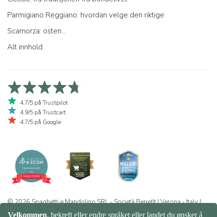
Parmigiano Reggiano: hvordan velge den riktige
Scamorza: osten...
Alt innhold
4,7/5 på Trustpilot
4,9/5 på Trustcart
4,7/5 på Google
© 2026 Spaghetti e Mandolino SRL - Società Benefit | Verona - Italy |
+39 351 865 9444 | P.I. IT04913730232 | Certificazione BIO: IT-BIO-