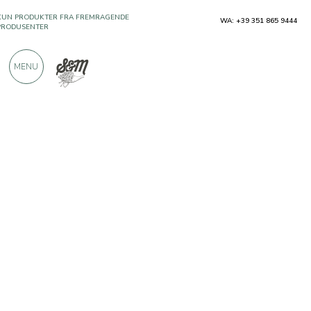
WA: +39 351 865 9444
OVER 900 POSITIVE ANMELDELSER
MENU
Produsenter
Caseificio dell'Alta Langa