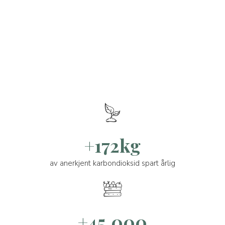
+172kg
av anerkjent karbondioksid spart årlig
+45.000