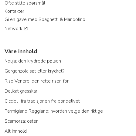
Ofte stilte spørsmål
Kontakter
Gi en gave med Spaghetti & Mandolino
Network
Våre innhold
Nduja: den krydrede pølsen
Gorgonzola søt eller krydret?
Riso Venere: den rette risen for...
Delikat gresskar
Ciccioli, fra tradisjonen fra bondelivet
Parmigiano Reggiano: hvordan velge den riktige
Scamorza: osten...
Alt innhold